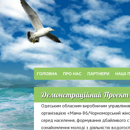
ГОЛОВНА
ПРО НАС
ПАРТНЕРИ
НАШІ 
Демонстраційний Проект-
Одеським обласним виробничим управління
організацією «Мама-86/Чорноморський жіно
серед населення, формування дбайливого ст
ознайомлення молоді з діяльністю водогосп