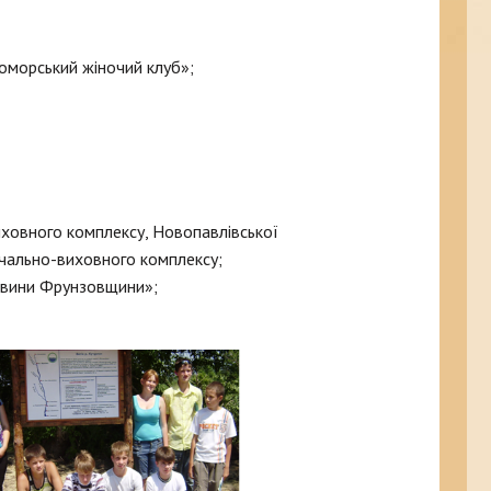
оморський жіночий клуб»;
иховного комплексу, Новопавлівської
вчально-виховного комплексу;
Новини Фрунзовщини»;