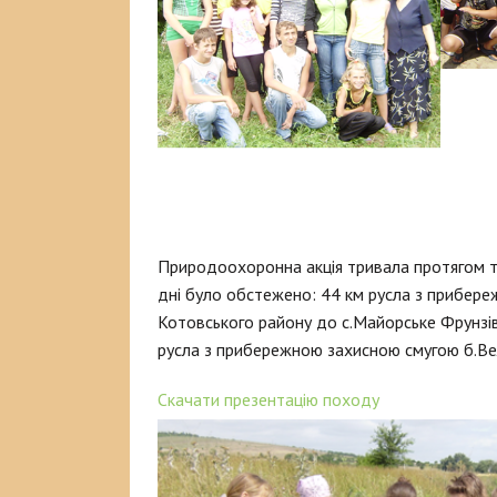
Природоохоронна акція тривала протягом трь
дні було обстежено: 44 км русла з прибере
Котовського району до с.Майорське Фрунзівс
русла з прибережною захисною смугою б.Вел
Скачати презентацію походу