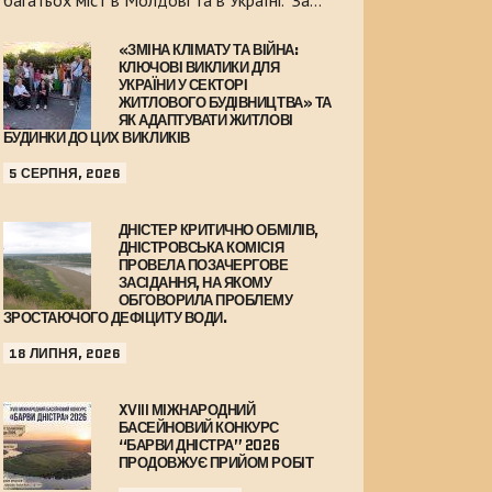
багатьох міст в Молдові та в Україні. За…
«ЗМІНА КЛІМАТУ ТА ВІЙНА:
КЛЮЧОВІ ВИКЛИКИ ДЛЯ
УКРАЇНИ У СЕКТОРІ
ЖИТЛОВОГО БУДІВНИЦТВА» ТА
ЯК АДАПТУВАТИ ЖИТЛОВІ
БУДИНКИ ДО ЦИХ ВИКЛИКІВ
5 СЕРПНЯ, 2026
ДНІСТЕР КРИТИЧНО ОБМІЛІВ,
ДНІСТРОВСЬКА КОМІСІЯ
ПРОВЕЛА ПОЗАЧЕРГОВЕ
ЗАСІДАННЯ, НА ЯКОМУ
ОБГОВОРИЛА ПРОБЛЕМУ
ЗРОСТАЮЧОГО ДЕФІЦИТУ ВОДИ.
18 ЛИПНЯ, 2026
XVIII МІЖНАРОДНИЙ
БАСЕЙНОВИЙ КОНКУРС
“БАРВИ ДНІСТРА” 2026
ПРОДОВЖУЄ ПРИЙОМ РОБІТ