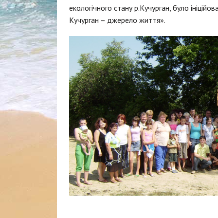
екологічного стану р.Кучурган, було ініцій
Кучурган – джерело життя».