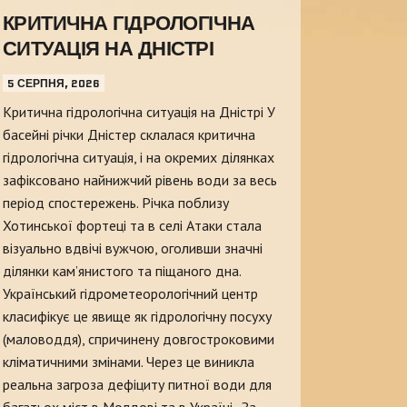
КРИТИЧНА ГІДРОЛОГІЧНА
СИТУАЦІЯ НА ДНІСТРІ
5 СЕРПНЯ, 2026
Критична гідрологічна ситуація на Дністрі У
басейні річки Дністер склалася критична
гідрологічна ситуація, і на окремих ділянках
зафіксовано найнижчий рівень води за весь
період спостережень. Річка поблизу
Хотинської фортеці та в селі Атаки стала
візуально вдвічі вужчою, оголивши значні
ділянки кам’янистого та піщаного дна.
Український гідрометеорологічний центр
класифікує це явище як гідрологічну посуху
(маловоддя), спричинену довгостроковими
кліматичними змінами. Через це виникла
реальна загроза дефіциту питної води для