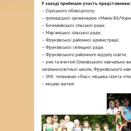
У заході приймали участь представники:
– Одеського облводгоспу;
– громадської організацією «Мама-86/Чорн
– Бочманівської сільської ради;
– Мар’яніської сільської ради;
– Фрунзівської районної адміністрації;
– Фрунзівської селищної ради;
– Фрунзівського районного відділу освіти;
– учні та вчителі Оленівського навчально-в
загальноосвітньої школи, Фрунзівського на
– ЗМІ: телеканал «Глас», місцева газета «
– місцеві жителі.