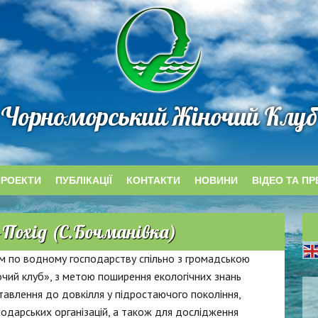
Чорноморський Жіночий Клуб
ПРОЕКТИ
ПУБЛІКАЦІЇ
КОНТАКТИ
НОВИНИ
ВІДЕО ТА ПР
Похід (с.Бочманівка)
м по водному господарству спільно з громадською
чий клуб», з метою поширення екологічних знань
авлення до довкілля у підростаючого покоління,
одарських організацій, а також для дослідження