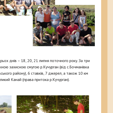
ох днів – 18, 20, 21 липня поточного року. За три
жною захисною смугою р.Кучурган (від с.Бочманівка
ького району), 6 ставків, 7 джерел, а також 10 км
икий Канай (права притока р.Кучурган).