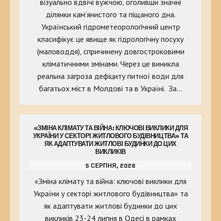
візуально вдвічі вужчою, оголивши значні
ділянки кам’янистого та піщаного дна.
Український гідрометеорологічний центр
класифікує це явище як гідрологічну посуху
(маловоддя), спричинену довгостроковими
кліматичними змінами. Через це виникла
реальна загроза дефіциту питної води для
багатьох міст в Молдові та в Україні. За…
«ЗМІНА КЛІМАТУ ТА ВІЙНА: КЛЮЧОВІ ВИКЛИКИ ДЛЯ
УКРАЇНИ У СЕКТОРІ ЖИТЛОВОГО БУДІВНИЦТВА» ТА
ЯК АДАПТУВАТИ ЖИТЛОВІ БУДИНКИ ДО ЦИХ
ВИКЛИКІВ
5 СЕРПНЯ, 2026
«Зміна клімату та війна: ключові виклики для
України у секторі житлового будівництва» та
як адаптувати житлові будинки до цих
викликів 23-24 липня в Одесі в рамках