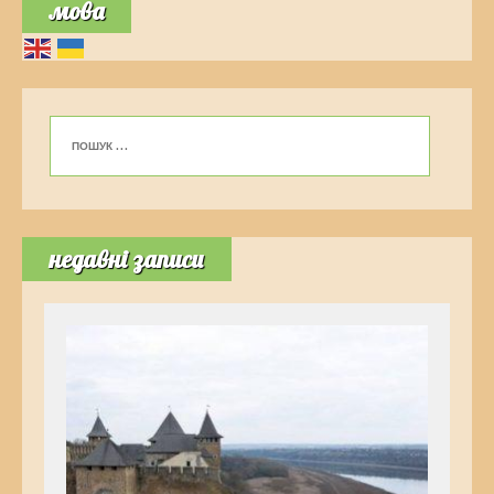
мова
недавні записи