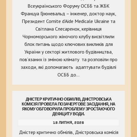
Всеукраїнського Форуму ОСББ та ЖБК
Француа Грюневальд – інженер, доктор наук,
Президент Comite d’Aide Medicale Ukraine та
Світлана Слесаренок, керівниця
Чорноморського жіночого клубу висвітлили
блок питань щодо ключових викликів для
України у секторі житлового будівництва,
пов’язаних із зміною клімату та розповіли про
заходи, які допомагають адаптувати будівлі
ОСББ до…
ДНІСТЕР КРИТИЧНО ОБМІЛІВ, ДНІСТРОВСЬКА
КОМІСІЯ ПРОВЕЛА ПОЗАЧЕРГОВЕ ЗАСІДАННЯ, НА
ЯКОМУ ОБГОВОРИЛА ПРОБЛЕМУ ЗРОСТАЮЧОГО
ДЕФІЦИТУ ВОДИ.
18 ЛИПНЯ, 2026
Дністер критично обмілів, Дністровська комісія