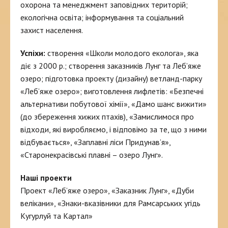
охорона та менеджмент заповідних територій;
екологічна освіта; інформування та соціальний
захист населення.
Успіхи:
створення «Школи молодого еколога», яка
діє з 2000 р.; створення заказників Лунг та Леб’яже
озеро; підготовка проекту (дизайну) ветланд-парку
«Леб’яже озеро»; виготовлення лифлетів: «Безпечні
альтернативи побутової хімії», «Дамо шанс вижити»
(до збереження хижих птахів), «Замислимося про
відходи, які виробляємо, і відповімо за те, що з ними
відбувається», «Заплавні ліси Придунав’я»,
«Старонекрасівські плавні – озеро Лунг».
Наші проекти
Проект «Леб’яже озеро», «Заказник Лунг», «Дуби
велікани», «Знаки-вказівники для Рамсарських угідь
Кугурлуй та Картал»