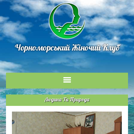
Чорноморський Жіночий Клуб
Людина Та Природа