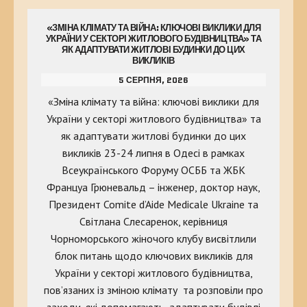
«ЗМІНА КЛІМАТУ ТА ВІЙНА: КЛЮЧОВІ ВИКЛИКИ ДЛЯ
УКРАЇНИ У СЕКТОРІ ЖИТЛОВОГО БУДІВНИЦТВА» ТА
ЯК АДАПТУВАТИ ЖИТЛОВІ БУДИНКИ ДО ЦИХ
ВИКЛИКІВ
5 СЕРПНЯ, 2026
«Зміна клімату та війна: ключові виклики для
України у секторі житлового будівництва» та
як адаптувати житлові будинки до цих
викликів 23-24 липня в Одесі в рамках
Всеукраїнського Форуму ОСББ та ЖБК
Француа Грюневальд – інженер, доктор наук,
Президент Comite d’Aide Medicale Ukraine та
Світлана Слесаренок, керівниця
Чорноморського жіночого клубу висвітлили
блок питань щодо ключових викликів для
України у секторі житлового будівництва,
пов’язаних із зміною клімату та розповіли про