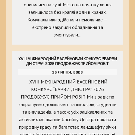
опинилися на суші. Місто на початку липня
залишилося без краплі води в кранах.
Комунальники здійснили неможливе —
екстрено закупили обладнання та
змонтували…
XVIII МІЖНАРОДНИЙ БАСЕЙНОВИЙ КОНКУРС “БАРВИ
ДНІСТРА” 2026 ПРОДОВЖУЄ ПРИЙОМ РОБІТ
15 ЛИПНЯ, 2026
XVIII МІЖНАРОДНИЙ БАСЕЙНОВИЙ
КОНКУРС “БАРВИ ДНІСТРА” 2026
ПРОДОВЖУЄ ПРИЙОМ РОБІТ Ми з радістю
запрошуємо дошкільнят та школярів, студентів
та викладачів, а також усіх зацікавлених та
активних мешканців басейну Дністра показати
природну красу та багатство ландшафту річки
через образотворче мистецтво, літературний