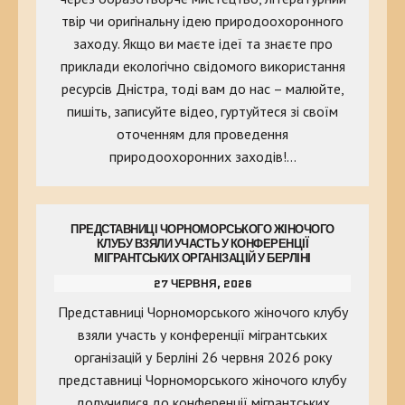
твір чи оригінальну ідею природоохоронного
заходу. Якщо ви маєте ідеї та знаєте про
приклади екологічно свідомого використання
ресурсів Дністра, тоді вам до нас – малюйте,
пишіть, записуйте відео, гуртуйтеся зі своїм
оточенням для проведення
природоохоронних заходів!…
ПРЕДСТАВНИЦІ ЧОРНОМОРСЬКОГО ЖІНОЧОГО
КЛУБУ ВЗЯЛИ УЧАСТЬ У КОНФЕРЕНЦІЇ
МІГРАНТСЬКИХ ОРГАНІЗАЦІЙ У БЕРЛІНІ
27 ЧЕРВНЯ, 2026
Представниці Чорноморського жіночого клубу
взяли участь у конференції мігрантських
організацій у Берліні 26 червня 2026 року
представниці Чорноморського жіночого клубу
долучилися до конференції мігрантських