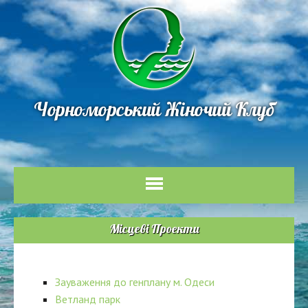
Чорноморський Жіночий Клуб
Місцеві Проекти
Зауваження до генплану м. Одеси
Ветланд парк