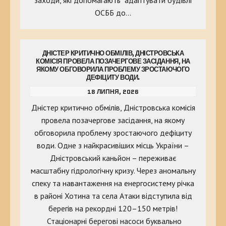
заходи, які допомагають адаптувати будівлі
ОСББ до…
ДНІСТЕР КРИТИЧНО ОБМІЛІВ, ДНІСТРОВСЬКА
КОМІСІЯ ПРОВЕЛА ПОЗАЧЕРГОВЕ ЗАСІДАННЯ, НА
ЯКОМУ ОБГОВОРИЛА ПРОБЛЕМУ ЗРОСТАЮЧОГО
ДЕФІЦИТУ ВОДИ.
18 ЛИПНЯ, 2026
Дністер критично обмілів, Дністровська комісія
провела позачергове засідання, на якому
обговорила проблему зростаючого дефіциту
води. Одне з найкрасивіших місць України –
Дністровський каньйон – переживає
масштабну гідрологічну кризу. Через аномальну
спеку та навантаження на енергосистему річка
в районі Хотина та села Атаки відступила від
берегів на рекордні 120–150 метрів!
Стаціонарні берегові насоси буквально