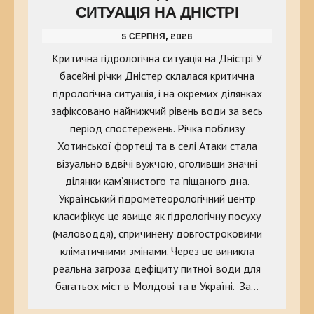
СИТУАЦІЯ НА ДНІСТРІ
5 СЕРПНЯ, 2026
Критична гідрологічна ситуація на Дністрі У
басейні річки Дністер склалася критична
гідрологічна ситуація, і на окремих ділянках
зафіксовано найнижчий рівень води за весь
період спостережень. Річка поблизу
Хотинської фортеці та в селі Атаки стала
візуально вдвічі вужчою, оголивши значні
ділянки кам’янистого та піщаного дна.
Український гідрометеорологічний центр
класифікує це явище як гідрологічну посуху
(маловоддя), спричинену довгостроковими
кліматичними змінами. Через це виникла
реальна загроза дефіциту питної води для
багатьох міст в Молдові та в Україні. За…