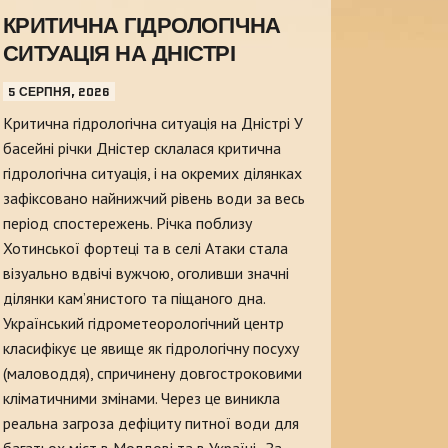
КРИТИЧНА ГІДРОЛОГІЧНА
СИТУАЦІЯ НА ДНІСТРІ
5 СЕРПНЯ, 2026
Критична гідрологічна ситуація на Дністрі У
басейні річки Дністер склалася критична
гідрологічна ситуація, і на окремих ділянках
зафіксовано найнижчий рівень води за весь
період спостережень. Річка поблизу
Хотинської фортеці та в селі Атаки стала
візуально вдвічі вужчою, оголивши значні
ділянки кам’янистого та піщаного дна.
Український гідрометеорологічний центр
класифікує це явище як гідрологічну посуху
(маловоддя), спричинену довгостроковими
кліматичними змінами. Через це виникла
реальна загроза дефіциту питної води для