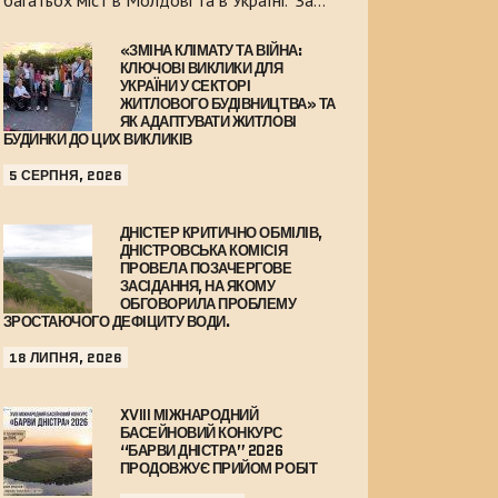
багатьох міст в Молдові та в Україні. За…
«ЗМІНА КЛІМАТУ ТА ВІЙНА:
КЛЮЧОВІ ВИКЛИКИ ДЛЯ
УКРАЇНИ У СЕКТОРІ
ЖИТЛОВОГО БУДІВНИЦТВА» ТА
ЯК АДАПТУВАТИ ЖИТЛОВІ
БУДИНКИ ДО ЦИХ ВИКЛИКІВ
5 СЕРПНЯ, 2026
ДНІСТЕР КРИТИЧНО ОБМІЛІВ,
ДНІСТРОВСЬКА КОМІСІЯ
ПРОВЕЛА ПОЗАЧЕРГОВЕ
ЗАСІДАННЯ, НА ЯКОМУ
ОБГОВОРИЛА ПРОБЛЕМУ
ЗРОСТАЮЧОГО ДЕФІЦИТУ ВОДИ.
18 ЛИПНЯ, 2026
XVIII МІЖНАРОДНИЙ
БАСЕЙНОВИЙ КОНКУРС
“БАРВИ ДНІСТРА” 2026
ПРОДОВЖУЄ ПРИЙОМ РОБІТ