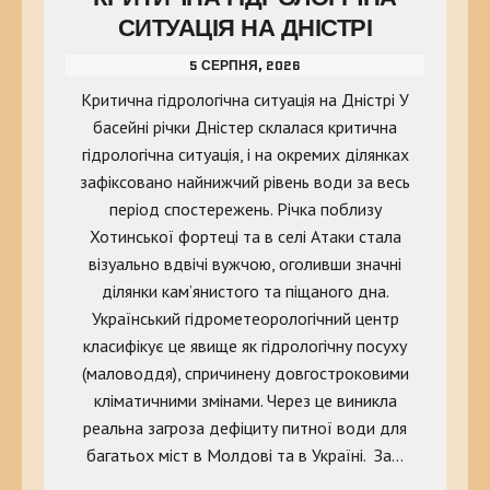
СИТУАЦІЯ НА ДНІСТРІ
5 СЕРПНЯ, 2026
Критична гідрологічна ситуація на Дністрі У
басейні річки Дністер склалася критична
гідрологічна ситуація, і на окремих ділянках
зафіксовано найнижчий рівень води за весь
період спостережень. Річка поблизу
Хотинської фортеці та в селі Атаки стала
візуально вдвічі вужчою, оголивши значні
ділянки кам’янистого та піщаного дна.
Український гідрометеорологічний центр
класифікує це явище як гідрологічну посуху
(маловоддя), спричинену довгостроковими
кліматичними змінами. Через це виникла
реальна загроза дефіциту питної води для
багатьох міст в Молдові та в Україні. За…