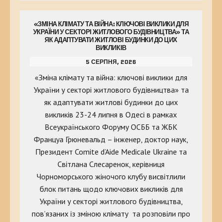
«ЗМІНА КЛІМАТУ ТА ВІЙНА: КЛЮЧОВІ ВИКЛИКИ ДЛЯ
УКРАЇНИ У СЕКТОРІ ЖИТЛОВОГО БУДІВНИЦТВА» ТА
ЯК АДАПТУВАТИ ЖИТЛОВІ БУДИНКИ ДО ЦИХ
ВИКЛИКІВ
5 СЕРПНЯ, 2026
«Зміна клімату та війна: ключові виклики для
України у секторі житлового будівництва» та
як адаптувати житлові будинки до цих
викликів 23-24 липня в Одесі в рамках
Всеукраїнського Форуму ОСББ та ЖБК
Француа Грюневальд – інженер, доктор наук,
Президент Comite d’Aide Medicale Ukraine та
Світлана Слесаренок, керівниця
Чорноморського жіночого клубу висвітлили
блок питань щодо ключових викликів для
України у секторі житлового будівництва,
пов’язаних із зміною клімату та розповіли про