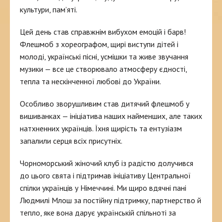
культури, пам’яті.
Цей день став справжнім вибухом емоцій і барв!
Флешмоб з хореографом, щирі виступи дітей і
молоді, українські пісні, усмішки та живе звучання
музики — все це створювало атмосферу єдності,
тепла та нескінченної любові до України.
Особливо зворушливим став дитячий флешмоб у
вишиванках — ініціатива наших найменших, але таких
натхненних українців. Їхня щирість та ентузіазм
запалили серця всіх присутніх.
Чорноморський жіночий клуб із радістю долучився
до цього свята і підтримав ініціативу Центральної
спілки українців у Німеччині. Ми щиро вдячні пані
Людмилі Млош за постійну підтримку, партнерство й
тепло, яке вона дарує українській спільноті за