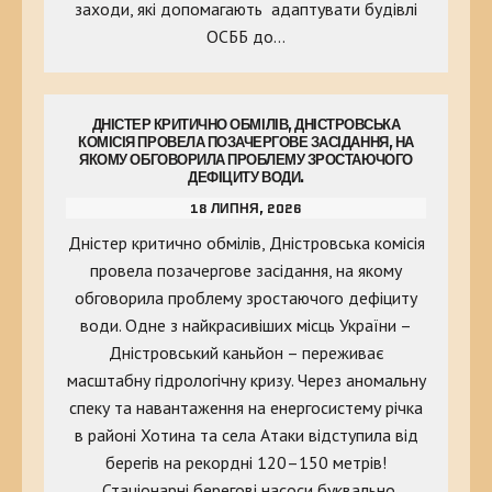
заходи, які допомагають адаптувати будівлі
ОСББ до…
ДНІСТЕР КРИТИЧНО ОБМІЛІВ, ДНІСТРОВСЬКА
КОМІСІЯ ПРОВЕЛА ПОЗАЧЕРГОВЕ ЗАСІДАННЯ, НА
ЯКОМУ ОБГОВОРИЛА ПРОБЛЕМУ ЗРОСТАЮЧОГО
ДЕФІЦИТУ ВОДИ.
18 ЛИПНЯ, 2026
Дністер критично обмілів, Дністровська комісія
провела позачергове засідання, на якому
обговорила проблему зростаючого дефіциту
води. Одне з найкрасивіших місць України –
Дністровський каньйон – переживає
масштабну гідрологічну кризу. Через аномальну
спеку та навантаження на енергосистему річка
в районі Хотина та села Атаки відступила від
берегів на рекордні 120–150 метрів!
Стаціонарні берегові насоси буквально