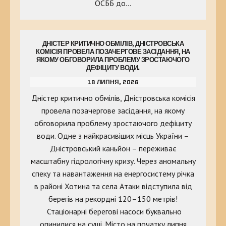
ОСББ до…
ДНІСТЕР КРИТИЧНО ОБМІЛІВ, ДНІСТРОВСЬКА
КОМІСІЯ ПРОВЕЛА ПОЗАЧЕРГОВЕ ЗАСІДАННЯ, НА
ЯКОМУ ОБГОВОРИЛА ПРОБЛЕМУ ЗРОСТАЮЧОГО
ДЕФІЦИТУ ВОДИ.
18 ЛИПНЯ, 2026
Дністер критично обмілів, Дністровська комісія
провела позачергове засідання, на якому
обговорила проблему зростаючого дефіциту
води. Одне з найкрасивіших місць України –
Дністровський каньйон – переживає
масштабну гідрологічну кризу. Через аномальну
спеку та навантаження на енергосистему річка
в районі Хотина та села Атаки відступила від
берегів на рекордні 120–150 метрів!
Стаціонарні берегові насоси буквально
опинилися на суші. Місто на початку липня