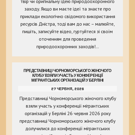
твір чи оригінальну ідею природоохоронного
заходу. Якщо ви маєте ідеї та знаєте про
приклади екологічно свідомого використання
ресурсів Дністра, тоді вам до нас – малюйте,
пишіть, записуйте відео, гуртуйтеся зі своїм
оточенням для проведення
природоохоронних заходів!…
ПРЕДСТАВНИЦІ ЧОРНОМОРСЬКОГО ЖІНОЧОГО
КЛУБУ ВЗЯЛИ УЧАСТЬ У КОНФЕРЕНЦІЇ
МІГРАНТСЬКИХ ОРГАНІЗАЦІЙ У БЕРЛІНІ
27 ЧЕРВНЯ, 2026
Представниці Чорноморського жіночого клубу
взяли участь у конференції мігрантських
організацій у Берліні 26 червня 2026 року
представниці Чорноморського жіночого клубу
долучилися до конференції мігрантських