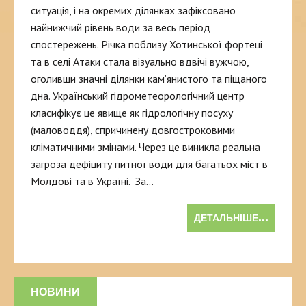
ситуація, і на окремих ділянках зафіксовано
найнижчий рівень води за весь період
спостережень. Річка поблизу Хотинської фортеці
та в селі Атаки стала візуально вдвічі вужчою,
оголивши значні ділянки кам’янистого та піщаного
дна. Український гідрометеорологічний центр
класифікує це явище як гідрологічну посуху
(маловоддя), спричинену довгостроковими
кліматичними змінами. Через це виникла реальна
загроза дефіциту питної води для багатьох міст в
Молдові та в Україні. За…
ДЕТАЛЬНІШЕ...
НОВИНИ