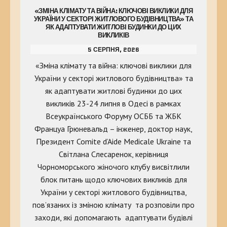
«ЗМІНА КЛІМАТУ ТА ВІЙНА: КЛЮЧОВІ ВИКЛИКИ ДЛЯ
УКРАЇНИ У СЕКТОРІ ЖИТЛОВОГО БУДІВНИЦТВА» ТА
ЯК АДАПТУВАТИ ЖИТЛОВІ БУДИНКИ ДО ЦИХ
ВИКЛИКІВ
5 СЕРПНЯ, 2026
«Зміна клімату та війна: ключові виклики для
України у секторі житлового будівництва» та
як адаптувати житлові будинки до цих
викликів 23-24 липня в Одесі в рамках
Всеукраїнського Форуму ОСББ та ЖБК
Француа Грюневальд – інженер, доктор наук,
Президент Comite d’Aide Medicale Ukraine та
Світлана Слесаренок, керівниця
Чорноморського жіночого клубу висвітлили
блок питань щодо ключових викликів для
України у секторі житлового будівництва,
пов’язаних із зміною клімату та розповіли про
заходи, які допомагають адаптувати будівлі