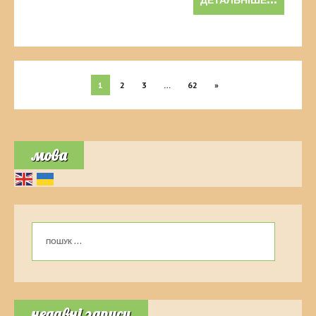
ДЕТАЛЬНІШЕ...
1
2
3
…
62
»
мова
недавні записи