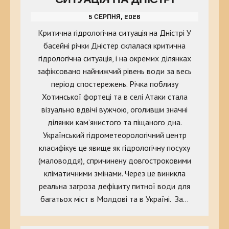
5 СЕРПНЯ, 2026
Критична гідрологічна ситуація на Дністрі У
басейні річки Дністер склалася критична
гідрологічна ситуація, і на окремих ділянках
зафіксовано найнижчий рівень води за весь
період спостережень. Річка поблизу
Хотинської фортеці та в селі Атаки стала
візуально вдвічі вужчою, оголивши значні
ділянки кам’янистого та піщаного дна.
Український гідрометеорологічний центр
класифікує це явище як гідрологічну посуху
(маловоддя), спричинену довгостроковими
кліматичними змінами. Через це виникла
реальна загроза дефіциту питної води для
багатьох міст в Молдові та в Україні. За…