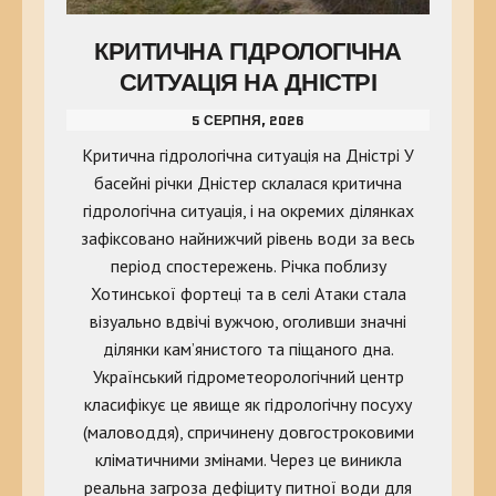
КРИТИЧНА ГІДРОЛОГІЧНА
СИТУАЦІЯ НА ДНІСТРІ
5 СЕРПНЯ, 2026
Критична гідрологічна ситуація на Дністрі У
басейні річки Дністер склалася критична
гідрологічна ситуація, і на окремих ділянках
зафіксовано найнижчий рівень води за весь
період спостережень. Річка поблизу
Хотинської фортеці та в селі Атаки стала
візуально вдвічі вужчою, оголивши значні
ділянки кам’янистого та піщаного дна.
Український гідрометеорологічний центр
класифікує це явище як гідрологічну посуху
(маловоддя), спричинену довгостроковими
кліматичними змінами. Через це виникла
реальна загроза дефіциту питної води для