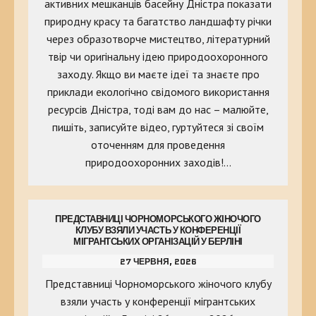
активних мешканців басейну Дністра показати
природну красу та багатство ландшафту річки
через образотворче мистецтво, літературний
твір чи оригінальну ідею природоохоронного
заходу. Якщо ви маєте ідеї та знаєте про
приклади екологічно свідомого використання
ресурсів Дністра, тоді вам до нас – малюйте,
пишіть, записуйте відео, гуртуйтеся зі своїм
оточенням для проведення
природоохоронних заходів!…
ПРЕДСТАВНИЦІ ЧОРНОМОРСЬКОГО ЖІНОЧОГО
КЛУБУ ВЗЯЛИ УЧАСТЬ У КОНФЕРЕНЦІЇ
МІГРАНТСЬКИХ ОРГАНІЗАЦІЙ У БЕРЛІНІ
27 ЧЕРВНЯ, 2026
Представниці Чорноморського жіночого клубу
взяли участь у конференції мігрантських