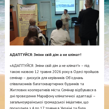
АДАПТУЙСЯ: Зміни свій дім а не клімат!
«АДАПТУЙСЯ: Зміни свій дім а не клімат!» – під
такою назвою 12 травня 2026 року в Одесі пройшов
семінар – дискусія для керівників Об’єднань
співвласників багатоквартирних будинків та
Житлових кооперативів міста. Семінар відбувався в
дні проведення Марафону кліматичної адаптації –
загальноукраїнської громадської ініціативи, що
проходила з 4 по 17 травня в Україні та була