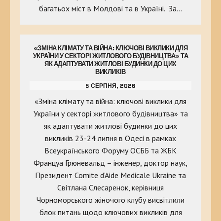
багатьох міст в Молдові та в Україні. За…
«ЗМІНА КЛІМАТУ ТА ВІЙНА: КЛЮЧОВІ ВИКЛИКИ ДЛЯ
УКРАЇНИ У СЕКТОРІ ЖИТЛОВОГО БУДІВНИЦТВА» ТА
ЯК АДАПТУВАТИ ЖИТЛОВІ БУДИНКИ ДО ЦИХ
ВИКЛИКІВ
5 СЕРПНЯ, 2026
«Зміна клімату та війна: ключові виклики для
України у секторі житлового будівництва» та
як адаптувати житлові будинки до цих
викликів 23-24 липня в Одесі в рамках
Всеукраїнського Форуму ОСББ та ЖБК
Француа Грюневальд – інженер, доктор наук,
Президент Comite d’Aide Medicale Ukraine та
Світлана Слесаренок, керівниця
Чорноморського жіночого клубу висвітлили
блок питань щодо ключових викликів для