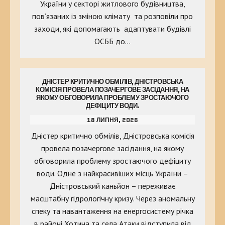
України у секторі житлового будівництва,
пов’язаних із зміною клімату та розповіли про
заходи, які допомагають адаптувати будівлі
ОСББ до…
ДНІСТЕР КРИТИЧНО ОБМІЛІВ, ДНІСТРОВСЬКА
КОМІСІЯ ПРОВЕЛА ПОЗАЧЕРГОВЕ ЗАСІДАННЯ, НА
ЯКОМУ ОБГОВОРИЛА ПРОБЛЕМУ ЗРОСТАЮЧОГО
ДЕФІЦИТУ ВОДИ.
18 ЛИПНЯ, 2026
Дністер критично обмілів, Дністровська комісія
провела позачергове засідання, на якому
обговорила проблему зростаючого дефіциту
води. Одне з найкрасивіших місць України –
Дністровський каньйон – переживає
масштабну гідрологічну кризу. Через аномальну
спеку та навантаження на енергосистему річка
в районі Хотина та села Атаки відступила від