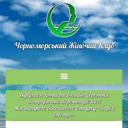
Чорноморський Жіночий Клуб
Відбулася Урочиста Онлайн-Церемонія
Нагородження Переможців XVII
Міжнародного Басейнового Конкурсу «Барви
Дністра»