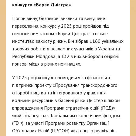
конкурсу «Барви Дністра».
Попри війну, безпекові виклики та вимушене
переселення, конкурс у 2025 році пройшов під
символічним гаслом «Барви Дністра – спільне
мистецтво захисту річки». Він зібрав 1160 унікальних
творчих робіт від незламних учасників з України та
Республіки Молдова, а 132 з них вибороли омріяні
призові місця в різних номінаціях.
У 2025 році конкурс проводився за фінансової
підтримки проєкту «Просування транскордонного
співробітництва та інтегрованого управління
водними ресурсами в басейні річки Дністер шляхом
впровадження Програми стратегічних дій (ПСД)»,
який фінансується Глобальним екологічним фондом
(ГЕФ), за участі Програми розвитку Організації
Об’єднаних Націй (ПРООН) як агенції з реалізації,