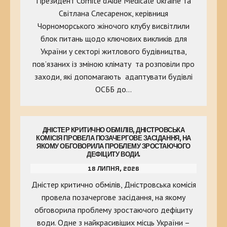
Президент Comite d’Aide Medicale Ukraine та
Світлана Слесаренок, керівниця
Чорноморського жіночого клубу висвітлили
блок питань щодо ключових викликів для
України у секторі житлового будівництва,
пов’язаних із зміною клімату та розповіли про
заходи, які допомагають адаптувати будівлі
ОСББ до…
ДНІСТЕР КРИТИЧНО ОБМІЛІВ, ДНІСТРОВСЬКА
КОМІСІЯ ПРОВЕЛА ПОЗАЧЕРГОВЕ ЗАСІДАННЯ, НА
ЯКОМУ ОБГОВОРИЛА ПРОБЛЕМУ ЗРОСТАЮЧОГО
ДЕФІЦИТУ ВОДИ.
18 ЛИПНЯ, 2026
Дністер критично обмілів, Дністровська комісія
провела позачергове засідання, на якому
обговорила проблему зростаючого дефіциту
води. Одне з найкрасивіших місць України –