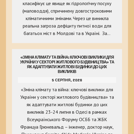
класифікує це явище як гідрологічну посуху
(маловоддя), спричинену довгостроковими
кліматичними змінами. Через це виникла
реальна загроза дефіциту питної води для
багатьох міст в Молдові та в Україні. За…
«ЗМІНА КЛІМАТУ ТА ВІЙНА: КЛЮЧОВІ ВИКЛИКИ ДЛЯ
УКРАЇНИ У СЕКТОРІ ЖИТЛОВОГО БУДІВНИЦТВА» ТА
ЯК АДАПТУВАТИ ЖИТЛОВІ БУДИНКИ ДО ЦИХ
ВИКЛИКІВ
5 СЕРПНЯ, 2026
«Зміна клімату та війна: ключові виклики для
України у секторі житлового будівництва» та
як адаптувати житлові будинки до цих
викликів 23-24 липня в Одесі в рамках
Всеукраїнського Форуму ОСББ та ЖБК
Француа Грюневальд – інженер, доктор наук,