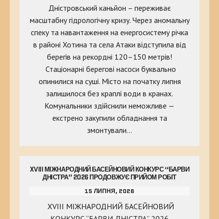
Дністровський каньйон – переживає
масштабну гідрологічну кризу. Через аномальну
спеку та навантаження на енергосистему річка
в районі Хотина та села Атаки відступила від
берегів на рекордні 120–150 метрів!
Стаціонарні берегові насоси буквально
опинилися на суші. Місто на початку липня
залишилося без краплі води в кранах.
Комунальники здійснили неможливе —
екстрено закупили обладнання та
змонтували…
XVIII МІЖНАРОДНИЙ БАСЕЙНОВИЙ КОНКУРС “БАРВИ
ДНІСТРА” 2026 ПРОДОВЖУЄ ПРИЙОМ РОБІТ
15 ЛИПНЯ, 2026
XVIII МІЖНАРОДНИЙ БАСЕЙНОВИЙ
КОНКУРС “БАРВИ ДНІСТРА” 2026