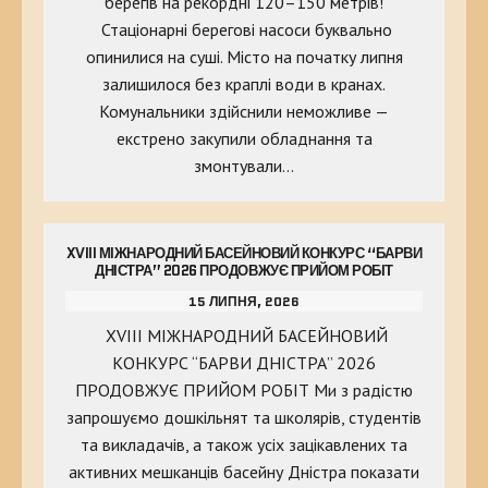
берегів на рекордні 120–150 метрів!
Стаціонарні берегові насоси буквально
опинилися на суші. Місто на початку липня
залишилося без краплі води в кранах.
Комунальники здійснили неможливе —
екстрено закупили обладнання та
змонтували…
XVIII МІЖНАРОДНИЙ БАСЕЙНОВИЙ КОНКУРС “БАРВИ
ДНІСТРА” 2026 ПРОДОВЖУЄ ПРИЙОМ РОБІТ
15 ЛИПНЯ, 2026
XVIII МІЖНАРОДНИЙ БАСЕЙНОВИЙ
КОНКУРС “БАРВИ ДНІСТРА” 2026
ПРОДОВЖУЄ ПРИЙОМ РОБІТ Ми з радістю
запрошуємо дошкільнят та школярів, студентів
та викладачів, а також усіх зацікавлених та
активних мешканців басейну Дністра показати