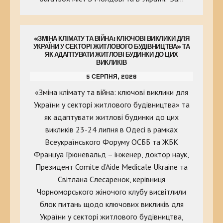
«ЗМІНА КЛІМАТУ ТА ВІЙНА: КЛЮЧОВІ ВИКЛИКИ ДЛЯ
УКРАЇНИ У СЕКТОРІ ЖИТЛОВОГО БУДІВНИЦТВА» ТА
ЯК АДАПТУВАТИ ЖИТЛОВІ БУДИНКИ ДО ЦИХ
ВИКЛИКІВ
5 СЕРПНЯ, 2026
«Зміна клімату та війна: ключові виклики для
України у секторі житлового будівництва» та
як адаптувати житлові будинки до цих
викликів 23-24 липня в Одесі в рамках
Всеукраїнського Форуму ОСББ та ЖБК
Француа Грюневальд – інженер, доктор наук,
Президент Comite d’Aide Medicale Ukraine та
Світлана Слесаренок, керівниця
Чорноморського жіночого клубу висвітлили
блок питань щодо ключових викликів для
України у секторі житлового будівництва,