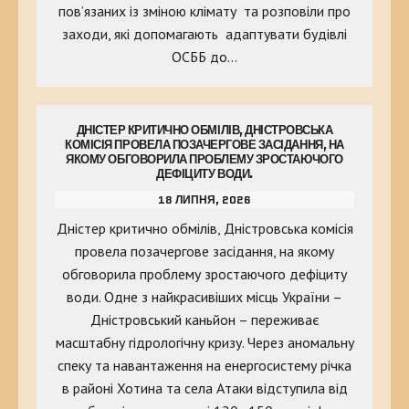
пов’язаних із зміною клімату та розповіли про
заходи, які допомагають адаптувати будівлі
ОСББ до…
ДНІСТЕР КРИТИЧНО ОБМІЛІВ, ДНІСТРОВСЬКА
КОМІСІЯ ПРОВЕЛА ПОЗАЧЕРГОВЕ ЗАСІДАННЯ, НА
ЯКОМУ ОБГОВОРИЛА ПРОБЛЕМУ ЗРОСТАЮЧОГО
ДЕФІЦИТУ ВОДИ.
18 ЛИПНЯ, 2026
Дністер критично обмілів, Дністровська комісія
провела позачергове засідання, на якому
обговорила проблему зростаючого дефіциту
води. Одне з найкрасивіших місць України –
Дністровський каньйон – переживає
масштабну гідрологічну кризу. Через аномальну
спеку та навантаження на енергосистему річка
в районі Хотина та села Атаки відступила від