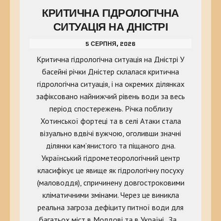
КРИТИЧНА ГІДРОЛОГІЧНА
СИТУАЦІЯ НА ДНІСТРІ
5 СЕРПНЯ, 2026
Критична гідрологічна ситуація на Дністрі У
басейні річки Дністер склалася критична
гідрологічна ситуація, і на окремих ділянках
зафіксовано найнижчий рівень води за весь
період спостережень. Річка поблизу
Хотинської фортеці та в селі Атаки стала
візуально вдвічі вужчою, оголивши значні
ділянки кам’янистого та піщаного дна.
Український гідрометеорологічний центр
класифікує це явище як гідрологічну посуху
(маловоддя), спричинену довгостроковими
кліматичними змінами. Через це виникла
реальна загроза дефіциту питної води для
багатьох міст в Молдові та в Україні. За…