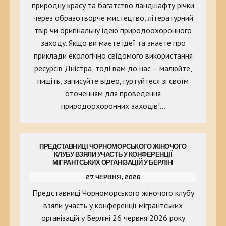
природну красу та багатство ландшафту річки
через образотворче мистецтво, літературний
твір чи оригінальну ідею природоохоронного
заходу. Якщо ви маєте ідеї та знаєте про
приклади екологічно свідомого використання
ресурсів Дністра, тоді вам до нас – малюйте,
пишіть, записуйте відео, гуртуйтеся зі своїм
оточенням для проведення
природоохоронних заходів!…
ПРЕДСТАВНИЦІ ЧОРНОМОРСЬКОГО ЖІНОЧОГО
КЛУБУ ВЗЯЛИ УЧАСТЬ У КОНФЕРЕНЦІЇ
МІГРАНТСЬКИХ ОРГАНІЗАЦІЙ У БЕРЛІНІ
27 ЧЕРВНЯ, 2026
Представниці Чорноморського жіночого клубу
взяли участь у конференції мігрантських
організацій у Берліні 26 червня 2026 року