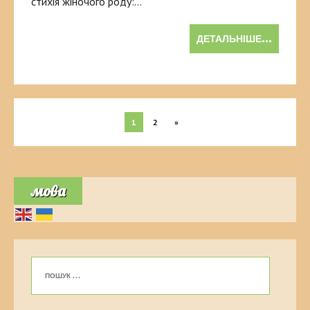
стихія жіночого роду:…
ДЕТАЛЬНІШЕ...
1
2
»
мова