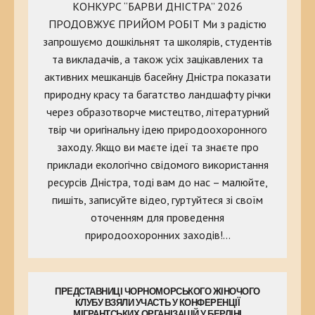
КОНКУРС “БАРВИ ДНІСТРА” 2026
ПРОДОВЖУЄ ПРИЙОМ РОБІТ Ми з радістю
запрошуємо дошкільнят та школярів, студентів
та викладачів, а також усіх зацікавлених та
активних мешканців басейну Дністра показати
природну красу та багатство ландшафту річки
через образотворче мистецтво, літературний
твір чи оригінальну ідею природоохоронного
заходу. Якщо ви маєте ідеї та знаєте про
приклади екологічно свідомого використання
ресурсів Дністра, тоді вам до нас – малюйте,
пишіть, записуйте відео, гуртуйтеся зі своїм
оточенням для проведення
природоохоронних заходів!…
ПРЕДСТАВНИЦІ ЧОРНОМОРСЬКОГО ЖІНОЧОГО
КЛУБУ ВЗЯЛИ УЧАСТЬ У КОНФЕРЕНЦІЇ
МІГРАНТСЬКИХ ОРГАНІЗАЦІЙ У БЕРЛІНІ