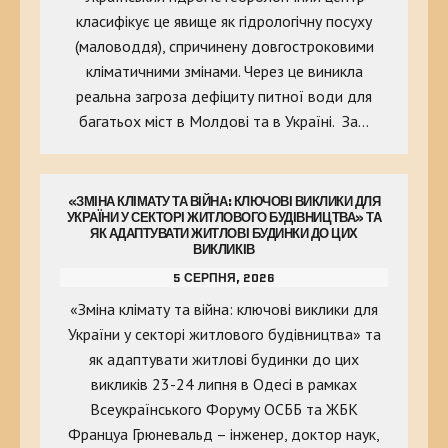
класифікує це явище як гідрологічну посуху
(маловоддя), спричинену довгостроковими
кліматичними змінами. Через це виникла
реальна загроза дефіциту питної води для
багатьох міст в Молдові та в Україні. За…
«ЗМІНА КЛІМАТУ ТА ВІЙНА: КЛЮЧОВІ ВИКЛИКИ ДЛЯ
УКРАЇНИ У СЕКТОРІ ЖИТЛОВОГО БУДІВНИЦТВА» ТА
ЯК АДАПТУВАТИ ЖИТЛОВІ БУДИНКИ ДО ЦИХ
ВИКЛИКІВ
5 СЕРПНЯ, 2026
«Зміна клімату та війна: ключові виклики для
України у секторі житлового будівництва» та
як адаптувати житлові будинки до цих
викликів 23-24 липня в Одесі в рамках
Всеукраїнського Форуму ОСББ та ЖБК
Француа Грюневальд – інженер, доктор наук,