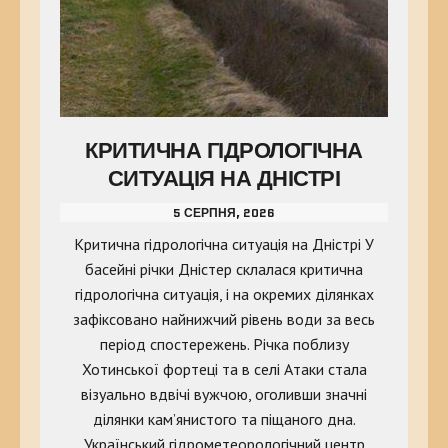
КРИТИЧНА ГІДРОЛОГІЧНА
СИТУАЦІЯ НА ДНІСТРІ
5 СЕРПНЯ, 2026
Критична гідрологічна ситуація на Дністрі У
басейні річки Дністер склалася критична
гідрологічна ситуація, і на окремих ділянках
зафіксовано найнижчий рівень води за весь
період спостережень. Річка поблизу
Хотинської фортеці та в селі Атаки стала
візуально вдвічі вужчою, оголивши значні
ділянки кам’янистого та піщаного дна.
Український гідрометеорологічний центр