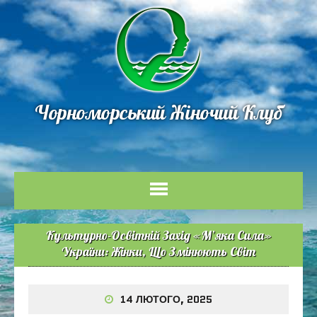
Чорноморський Жіночий Клуб
Культурно-Освітній Захід «М’яка Сила»
України: Жінки, Що Змінюють Світ
14 ЛЮТОГО, 2025