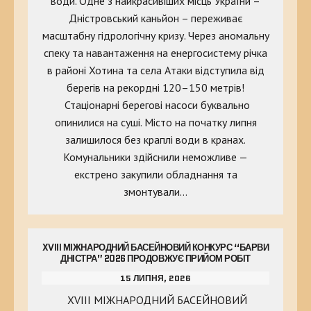
води. Одне з найкрасивіших місць України –
Дністровський каньйон – переживає
масштабну гідрологічну кризу. Через аномальну
спеку та навантаження на енергосистему річка
в районі Хотина та села Атаки відступила від
берегів на рекордні 120–150 метрів!
Стаціонарні берегові насоси буквально
опинилися на суші. Місто на початку липня
залишилося без краплі води в кранах.
Комунальники здійснили неможливе —
екстрено закупили обладнання та
змонтували…
XVIII МІЖНАРОДНИЙ БАСЕЙНОВИЙ КОНКУРС “БАРВИ
ДНІСТРА” 2026 ПРОДОВЖУЄ ПРИЙОМ РОБІТ
15 ЛИПНЯ, 2026
XVIII МІЖНАРОДНИЙ БАСЕЙНОВИЙ