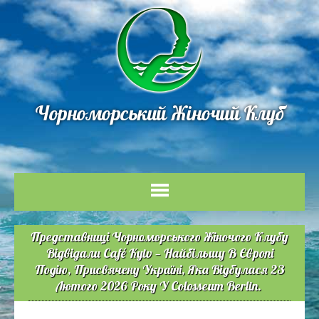
Чорноморський Жіночий Клуб
Представниці Чорноморського Жіночого Клубу
Відвідали Café Kyiv — Найбільшу В Європі
Подію, Присвячену Україні, Яка Відбулася 23
Лютого 2026 Року У Colosseum Berlin.