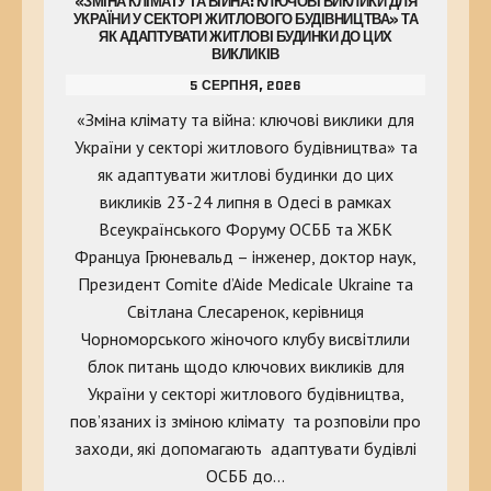
«ЗМІНА КЛІМАТУ ТА ВІЙНА: КЛЮЧОВІ ВИКЛИКИ ДЛЯ
УКРАЇНИ У СЕКТОРІ ЖИТЛОВОГО БУДІВНИЦТВА» ТА
ЯК АДАПТУВАТИ ЖИТЛОВІ БУДИНКИ ДО ЦИХ
ВИКЛИКІВ
5 СЕРПНЯ, 2026
«Зміна клімату та війна: ключові виклики для
України у секторі житлового будівництва» та
як адаптувати житлові будинки до цих
викликів 23-24 липня в Одесі в рамках
Всеукраїнського Форуму ОСББ та ЖБК
Француа Грюневальд – інженер, доктор наук,
Президент Comite d’Aide Medicale Ukraine та
Світлана Слесаренок, керівниця
Чорноморського жіночого клубу висвітлили
блок питань щодо ключових викликів для
України у секторі житлового будівництва,
пов’язаних із зміною клімату та розповіли про
заходи, які допомагають адаптувати будівлі
ОСББ до…