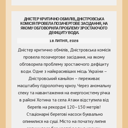
ДНІСТЕР КРИТИЧНО ОБМІЛІВ, ДНІСТРОВСЬКА
КОМІСІЯ ПРОВЕЛА ПОЗАЧЕРГОВЕ ЗАСІДАННЯ, НА
ЯКОМУ ОБГОВОРИЛА ПРОБЛЕМУ ЗРОСТАЮЧОГО
ДЕФІЦИТУ ВОДИ.
18 ЛИПНЯ, 2026
Дністер критично обмілів, Дністровська комісія
провела позачергове засідання, на якому
обговорила проблему зростаючого дефіциту
води. Одне з найкрасивіших місць України –
Дністровський каньйон – переживає
масштабну гідрологічну кризу. Через аномальну
спеку та навантаження на енергосистему річка
в районі Хотина та села Атаки відступила від
берегів на рекордні 120–150 метрів!
Стаціонарні берегові насоси буквально
опинилися на суші. Місто на початку липня