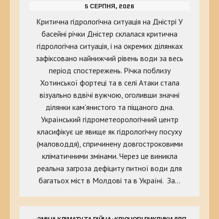
5 СЕРПНЯ, 2026
Критична гідрологічна ситуація на Дністрі У
басейні річки Дністер склалася критична
гідрологічна ситуація, і на окремих ділянках
зафіксовано найнижчий рівень води за весь
період спостережень. Річка поблизу
Хотинської фортеці та в селі Атаки стала
візуально вдвічі вужчою, оголивши значні
ділянки кам’янистого та піщаного дна.
Український гідрометеорологічний центр
класифікує це явище як гідрологічну посуху
(маловоддя), спричинену довгостроковими
кліматичними змінами. Через це виникла
реальна загроза дефіциту питної води для
багатьох міст в Молдові та в Україні. За…