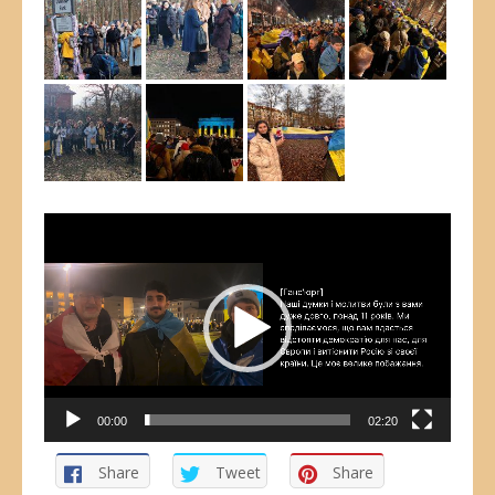
Відеопрогравач
00:00
02:20
Share
Tweet
Share