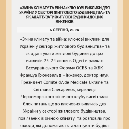
«ЗМІНА КЛІМАТУ ТА ВІЙНА: КЛЮЧОВІ ВИКЛИКИ ДЛЯ
УКРАЇНИ У СЕКТОРІ ЖИТЛОВОГО БУДІВНИЦТВА» ТА
ЯК АДАПТУВАТИ ЖИТЛОВІ БУДИНКИ ДО ЦИХ
ВИКЛИКІВ
5 СЕРПНЯ, 2026
«Зміна клімату та війна: ключові виклики для
України у секторі житлового будівництва» та
як адаптувати житлові будинки до цих
викликів 23-24 липня в Одесі в рамках
Всеукраїнського Форуму ОСББ та ЖБК
Француа Грюневальд – інженер, доктор наук,
Президент Comite d’Aide Medicale Ukraine та
Світлана Слесаренок, керівниця
Чорноморського жіночого клубу висвітлили
блок питань щодо ключових викликів для
України у секторі житлового будівництва,
пов’язаних із зміною клімату та розповіли про
заходи, які допомагають адаптувати будівлі