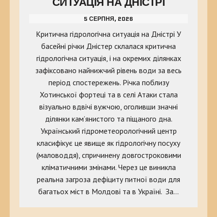
СИТУАЦІЯ НА ДНІСТРІ
5 СЕРПНЯ, 2026
Критична гідрологічна ситуація на Дністрі У
басейні річки Дністер склалася критична
гідрологічна ситуація, і на окремих ділянках
зафіксовано найнижчий рівень води за весь
період спостережень. Річка поблизу
Хотинської фортеці та в селі Атаки стала
візуально вдвічі вужчою, оголивши значні
ділянки кам’янистого та піщаного дна.
Український гідрометеорологічний центр
класифікує це явище як гідрологічну посуху
(маловоддя), спричинену довгостроковими
кліматичними змінами. Через це виникла
реальна загроза дефіциту питної води для
багатьох міст в Молдові та в Україні. За…