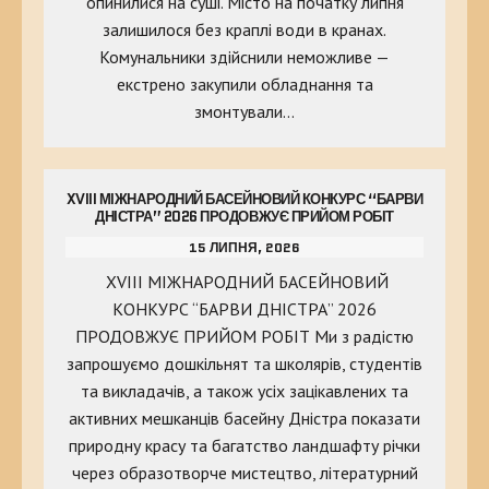
опинилися на суші. Місто на початку липня
залишилося без краплі води в кранах.
Комунальники здійснили неможливе —
екстрено закупили обладнання та
змонтували…
XVIII МІЖНАРОДНИЙ БАСЕЙНОВИЙ КОНКУРС “БАРВИ
ДНІСТРА” 2026 ПРОДОВЖУЄ ПРИЙОМ РОБІТ
15 ЛИПНЯ, 2026
XVIII МІЖНАРОДНИЙ БАСЕЙНОВИЙ
КОНКУРС “БАРВИ ДНІСТРА” 2026
ПРОДОВЖУЄ ПРИЙОМ РОБІТ Ми з радістю
запрошуємо дошкільнят та школярів, студентів
та викладачів, а також усіх зацікавлених та
активних мешканців басейну Дністра показати
природну красу та багатство ландшафту річки
через образотворче мистецтво, літературний