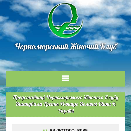
Чорноморський Жіночий Клуб
Представниці Чорноморського Жіночого Клубу
Вшанували Третю Річницю Великої Війни В
Україні
26 ЛЮТОГО, 2025