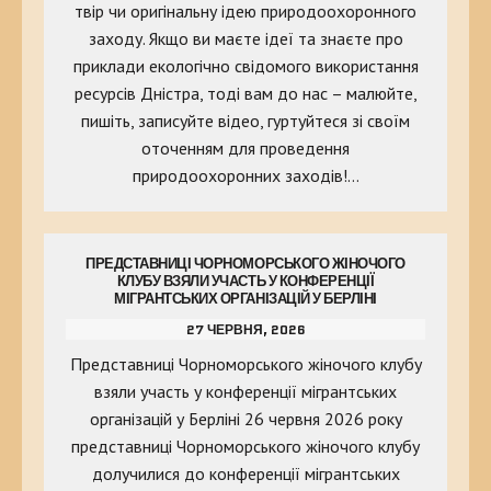
твір чи оригінальну ідею природоохоронного
заходу. Якщо ви маєте ідеї та знаєте про
приклади екологічно свідомого використання
ресурсів Дністра, тоді вам до нас – малюйте,
пишіть, записуйте відео, гуртуйтеся зі своїм
оточенням для проведення
природоохоронних заходів!…
ПРЕДСТАВНИЦІ ЧОРНОМОРСЬКОГО ЖІНОЧОГО
КЛУБУ ВЗЯЛИ УЧАСТЬ У КОНФЕРЕНЦІЇ
МІГРАНТСЬКИХ ОРГАНІЗАЦІЙ У БЕРЛІНІ
27 ЧЕРВНЯ, 2026
Представниці Чорноморського жіночого клубу
взяли участь у конференції мігрантських
організацій у Берліні 26 червня 2026 року
представниці Чорноморського жіночого клубу
долучилися до конференції мігрантських