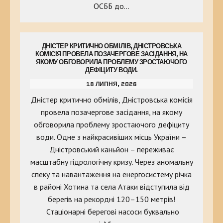
ОСББ до…
ДНІСТЕР КРИТИЧНО ОБМІЛІВ, ДНІСТРОВСЬКА
КОМІСІЯ ПРОВЕЛА ПОЗАЧЕРГОВЕ ЗАСІДАННЯ, НА
ЯКОМУ ОБГОВОРИЛА ПРОБЛЕМУ ЗРОСТАЮЧОГО
ДЕФІЦИТУ ВОДИ.
18 ЛИПНЯ, 2026
Дністер критично обмілів, Дністровська комісія
провела позачергове засідання, на якому
обговорила проблему зростаючого дефіциту
води. Одне з найкрасивіших місць України –
Дністровський каньйон – переживає
масштабну гідрологічну кризу. Через аномальну
спеку та навантаження на енергосистему річка
в районі Хотина та села Атаки відступила від
берегів на рекордні 120–150 метрів!
Стаціонарні берегові насоси буквально