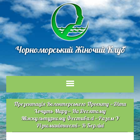
Чорноморський Жіночий Клуб
Презентація Волонтерського Проекту «Діти
Хочуть Миру» На Десятому
Міжкультурному Фестивалі «Разом У
Різноманітності» В Берліні