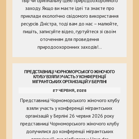
твір чи оригінальну ідею природоохоронного
заходу. Якщо ви маєте ідеї та знаєте про
приклади екологічно свідомого використання
ресурсів Дністра, тоді вам до нас – малюйте,
пишіть, записуйте відео, гуртуйтеся зі своїм
оточенням для проведення
природоохоронних заходів!…
ПРЕДСТАВНИЦІ ЧОРНОМОРСЬКОГО ЖІНОЧОГО
КЛУБУ ВЗЯЛИ УЧАСТЬ У КОНФЕРЕНЦІЇ
МІГРАНТСЬКИХ ОРГАНІЗАЦІЙ У БЕРЛІНІ
27 ЧЕРВНЯ, 2026
Представниці Чорноморського жіночого клубу
взяли участь у конференції мігрантських
організацій у Берліні 26 червня 2026 року
представниці Чорноморського жіночого клубу
долучилися до конференції мігрантських
організацій, яка відбулася у Haus der