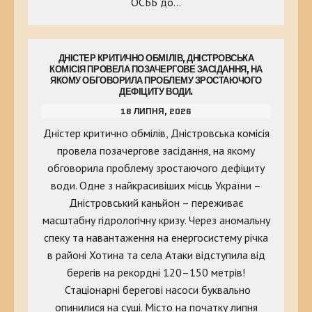
ОСББ до…
ДНІСТЕР КРИТИЧНО ОБМІЛІВ, ДНІСТРОВСЬКА
КОМІСІЯ ПРОВЕЛА ПОЗАЧЕРГОВЕ ЗАСІДАННЯ, НА
ЯКОМУ ОБГОВОРИЛА ПРОБЛЕМУ ЗРОСТАЮЧОГО
ДЕФІЦИТУ ВОДИ.
18 ЛИПНЯ, 2026
Дністер критично обмілів, Дністровська комісія
провела позачергове засідання, на якому
обговорила проблему зростаючого дефіциту
води. Одне з найкрасивіших місць України –
Дністровський каньйон – переживає
масштабну гідрологічну кризу. Через аномальну
спеку та навантаження на енергосистему річка
в районі Хотина та села Атаки відступила від
берегів на рекордні 120–150 метрів!
Стаціонарні берегові насоси буквально
опинилися на суші. Місто на початку липня