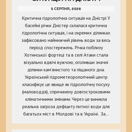
5 СЕРПНЯ, 2026
Критична гідрологічна ситуація на Дністрі У
басейні річки Дністер склалася критична
гідрологічна ситуація, і на окремих ділянках
зафіксовано найнижчий рівень води за весь
період спостережень. Річка поблизу
Хотинської фортеці та в селі Атаки стала
візуально вдвічі вужчою, оголивши значні
ділянки кам’янистого та піщаного дна.
Український гідрометеорологічний центр
класифікує це явище як гідрологічну посуху
(маловоддя), спричинену довгостроковими
кліматичними змінами. Через це виникла
реальна загроза дефіциту питної води для
багатьох міст в Молдові та в Україні. За…