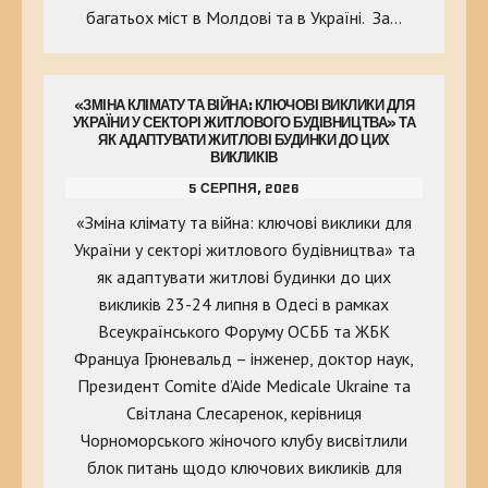
багатьох міст в Молдові та в Україні. За…
«ЗМІНА КЛІМАТУ ТА ВІЙНА: КЛЮЧОВІ ВИКЛИКИ ДЛЯ
УКРАЇНИ У СЕКТОРІ ЖИТЛОВОГО БУДІВНИЦТВА» ТА
ЯК АДАПТУВАТИ ЖИТЛОВІ БУДИНКИ ДО ЦИХ
ВИКЛИКІВ
5 СЕРПНЯ, 2026
«Зміна клімату та війна: ключові виклики для
України у секторі житлового будівництва» та
як адаптувати житлові будинки до цих
викликів 23-24 липня в Одесі в рамках
Всеукраїнського Форуму ОСББ та ЖБК
Француа Грюневальд – інженер, доктор наук,
Президент Comite d’Aide Medicale Ukraine та
Світлана Слесаренок, керівниця
Чорноморського жіночого клубу висвітлили
блок питань щодо ключових викликів для