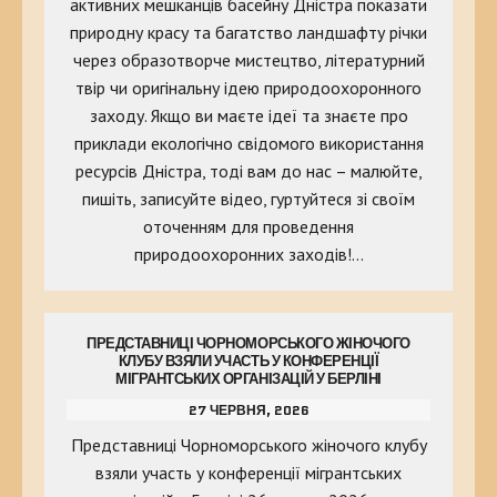
активних мешканців басейну Дністра показати
природну красу та багатство ландшафту річки
через образотворче мистецтво, літературний
твір чи оригінальну ідею природоохоронного
заходу. Якщо ви маєте ідеї та знаєте про
приклади екологічно свідомого використання
ресурсів Дністра, тоді вам до нас – малюйте,
пишіть, записуйте відео, гуртуйтеся зі своїм
оточенням для проведення
природоохоронних заходів!…
ПРЕДСТАВНИЦІ ЧОРНОМОРСЬКОГО ЖІНОЧОГО
КЛУБУ ВЗЯЛИ УЧАСТЬ У КОНФЕРЕНЦІЇ
МІГРАНТСЬКИХ ОРГАНІЗАЦІЙ У БЕРЛІНІ
27 ЧЕРВНЯ, 2026
Представниці Чорноморського жіночого клубу
взяли участь у конференції мігрантських