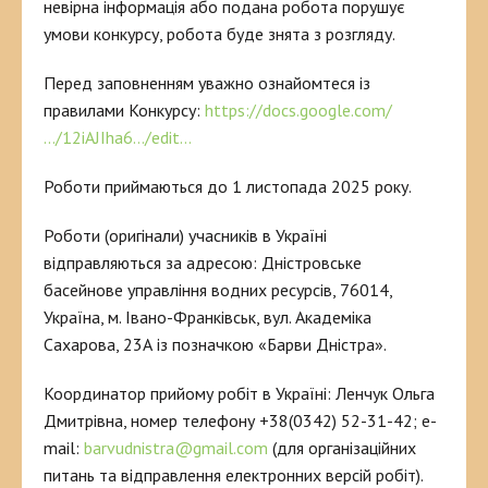
невірна інформація або подана робота порушує
умови конкурсу, робота буде знята з розгляду.
Перед заповненням уважно ознайомтеся із
правилами Конкурсу:
https://docs.google.com/
…/12iAJIha6…/edit…
Роботи приймаються до 1 листопада 2025 року.
Роботи (оригінали) учасників в Україні
відправляються за адресою: Дністровське
басейнове управління водних ресурсів, 76014,
Україна, м. Івано-Франківськ, вул. Академіка
Сахарова, 23А із позначкою «Барви Дністра».
Координатор прийому робіт в Україні: Ленчук Ольга
Дмитрівна, номер телефону +38(0342) 52-31-42; e-
mail:
barvudnistra@gmail.com
(для організаційних
питань та відправлення електронних версій робіт).