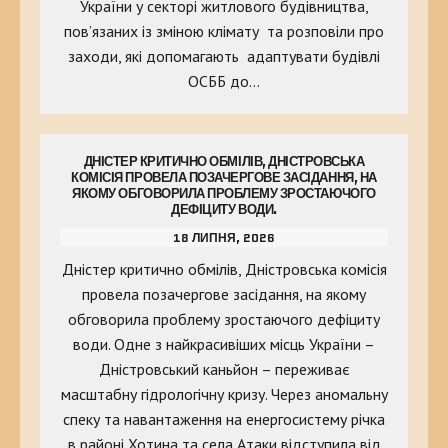
України у секторі житлового будівництва,
пов’язаних із зміною клімату та розповіли про
заходи, які допомагають адаптувати будівлі
ОСББ до…
ДНІСТЕР КРИТИЧНО ОБМІЛІВ, ДНІСТРОВСЬКА
КОМІСІЯ ПРОВЕЛА ПОЗАЧЕРГОВЕ ЗАСІДАННЯ, НА
ЯКОМУ ОБГОВОРИЛА ПРОБЛЕМУ ЗРОСТАЮЧОГО
ДЕФІЦИТУ ВОДИ.
18 ЛИПНЯ, 2026
Дністер критично обмілів, Дністровська комісія
провела позачергове засідання, на якому
обговорила проблему зростаючого дефіциту
води. Одне з найкрасивіших місць України –
Дністровський каньйон – переживає
масштабну гідрологічну кризу. Через аномальну
спеку та навантаження на енергосистему річка
в районі Хотина та села Атаки відступила від