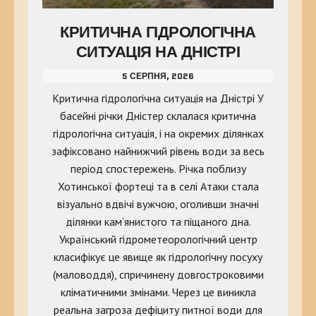
КРИТИЧНА ГІДРОЛОГІЧНА
СИТУАЦІЯ НА ДНІСТРІ
5 СЕРПНЯ, 2026
Критична гідрологічна ситуація на Дністрі У
басейні річки Дністер склалася критична
гідрологічна ситуація, і на окремих ділянках
зафіксовано найнижчий рівень води за весь
період спостережень. Річка поблизу
Хотинської фортеці та в селі Атаки стала
візуально вдвічі вужчою, оголивши значні
ділянки кам’янистого та піщаного дна.
Український гідрометеорологічний центр
класифікує це явище як гідрологічну посуху
(маловоддя), спричинену довгостроковими
кліматичними змінами. Через це виникла
реальна загроза дефіциту питної води для