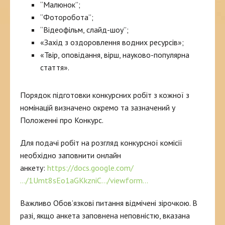
“Малюнок”;
“Фоторобота”;
“Відеофільм, слайд-шоу”;
«Захід з оздоровлення водних ресурсів»;
«Твір, оповідання, вірш, науково-популярна
стаття».
Порядок підготовки конкурсних робіт з кожної з
номінацій визначено окремо та зазначений у
Положенні про Конкурс.
Для подачі робіт на розгляд конкурсної комісії
необхідно заповнити онлайн
анкету:
https://docs.google.com/
…/1Umt8sEo1aGKkzniC…/viewform…
Важливо Обов’язкові питання відмічені зірочкою. В
разі, якщо анкета заповнена неповністю, вказана