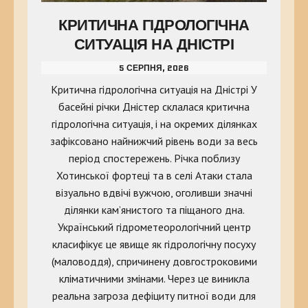
КРИТИЧНА ГІДРОЛОГІЧНА
СИТУАЦІЯ НА ДНІСТРІ
5 СЕРПНЯ, 2026
Критична гідрологічна ситуація на Дністрі У
басейні річки Дністер склалася критична
гідрологічна ситуація, і на окремих ділянках
зафіксовано найнижчий рівень води за весь
період спостережень. Річка поблизу
Хотинської фортеці та в селі Атаки стала
візуально вдвічі вужчою, оголивши значні
ділянки кам’янистого та піщаного дна.
Український гідрометеорологічний центр
класифікує це явище як гідрологічну посуху
(маловоддя), спричинену довгостроковими
кліматичними змінами. Через це виникла
реальна загроза дефіциту питної води для