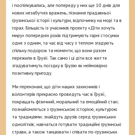
і поспілкувались, але попереду у них ще 10 днів для
нових незабутніх вражень, пізнання прадавньої
грузинської історії і культури, відпочинку на морі та в
горах. Більшість із учасників проекту «Діти хочуть
миру» попередніх років підтримують гарні стосунки
одне з одним, та час від часу з теплом згадують
спільну подорож та моменти, що вони разом
пережили в Грузії. Так само і ці діти все життя
згадуватимуть поїздку в Грузію як неймовірно
позитивну пригоду.
Ми переконані, що діти наших захисників і
волонтерів прекрасно проведуть час в Грузії,
покращать фізичний, моральний та емоційний стан;
познайомляться з грузинською історією, культурою
та традиціями; знайдуть друзів серед грузинських
однолітків; навчаться готувати традиційні грузинські
страви, а також танцювати і співати по-грузинськи.