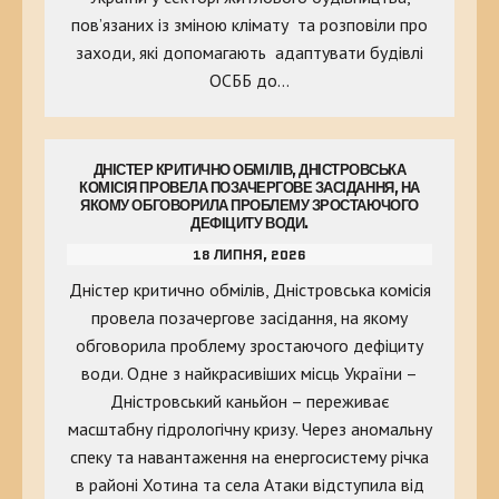
пов’язаних із зміною клімату та розповіли про
заходи, які допомагають адаптувати будівлі
ОСББ до…
ДНІСТЕР КРИТИЧНО ОБМІЛІВ, ДНІСТРОВСЬКА
КОМІСІЯ ПРОВЕЛА ПОЗАЧЕРГОВЕ ЗАСІДАННЯ, НА
ЯКОМУ ОБГОВОРИЛА ПРОБЛЕМУ ЗРОСТАЮЧОГО
ДЕФІЦИТУ ВОДИ.
18 ЛИПНЯ, 2026
Дністер критично обмілів, Дністровська комісія
провела позачергове засідання, на якому
обговорила проблему зростаючого дефіциту
води. Одне з найкрасивіших місць України –
Дністровський каньйон – переживає
масштабну гідрологічну кризу. Через аномальну
спеку та навантаження на енергосистему річка
в районі Хотина та села Атаки відступила від