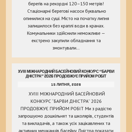
берегів на рекордні 120–150 метрів!
Стаціонарні берегові насоси буквально
опинилися на суші. Місто на початку липня
залишилося без краплі води в кранах.
Комунальники здійснили неможливе —
екстрено закупили обладнання та
змонтували…
XVIII МІЖНАРОДНИЙ БАСЕЙНОВИЙ КОНКУРС “БАРВИ
ДНІСТРА” 2026 ПРОДОВЖУЄ ПРИЙОМ РОБІТ
15 ЛИПНЯ, 2026
XVIII МІЖНАРОДНИЙ БАСЕЙНОВИЙ
КОНКУРС “БАРВИ ДНІСТРА” 2026
ПРОДОВЖУЄ ПРИЙОМ РОБІТ Ми з радістю
запрошуємо дошкільнят та школярів, студентів
та викладачів, а також усіх зацікавлених та
активних мешканців басейну Дністра показати