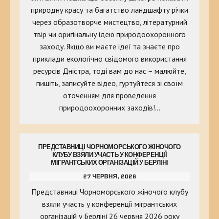
природну красу та багатство ландшафту річки
через образотворче мистецтво, літературний
твір чи оригінальну ідею природоохоронного
заходу. Якщо ви маєте ідеї та знаєте про
приклади екологічно свідомого використання
ресурсів Дністра, тоді вам до нас – малюйте,
пишіть, записуйте відео, гуртуйтеся зі своїм
оточенням для проведення
природоохоронних заходів!…
ПРЕДСТАВНИЦІ ЧОРНОМОРСЬКОГО ЖІНОЧОГО
КЛУБУ ВЗЯЛИ УЧАСТЬ У КОНФЕРЕНЦІЇ
МІГРАНТСЬКИХ ОРГАНІЗАЦІЙ У БЕРЛІНІ
27 ЧЕРВНЯ, 2026
Представниці Чорноморського жіночого клубу
взяли участь у конференції мігрантських
організацій у Берліні 26 червня 2026 року