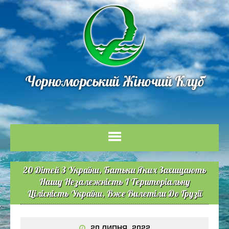
Чорноморський Жіночий Клуб
20 Дітей З України, Батьки Яких Захищають
Нашу Незалежність І Територіальну
Цілісність України, Вже Вилетіли До Грузії
20 ЛИПНЯ, 2022