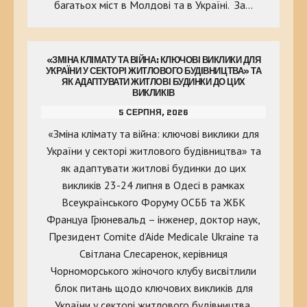
багатьох міст в Молдові та в Україні. За…
«ЗМІНА КЛІМАТУ ТА ВІЙНА: КЛЮЧОВІ ВИКЛИКИ ДЛЯ
УКРАЇНИ У СЕКТОРІ ЖИТЛОВОГО БУДІВНИЦТВА» ТА
ЯК АДАПТУВАТИ ЖИТЛОВІ БУДИНКИ ДО ЦИХ
ВИКЛИКІВ
5 СЕРПНЯ, 2026
«Зміна клімату та війна: ключові виклики для
України у секторі житлового будівництва» та
як адаптувати житлові будинки до цих
викликів 23-24 липня в Одесі в рамках
Всеукраїнського Форуму ОСББ та ЖБК
Француа Грюневальд – інженер, доктор наук,
Президент Comite d’Aide Medicale Ukraine та
Світлана Слесаренок, керівниця
Чорноморського жіночого клубу висвітлили
блок питань щодо ключових викликів для
України у секторі житлового будівництва,