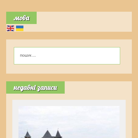
мова
недавні записи