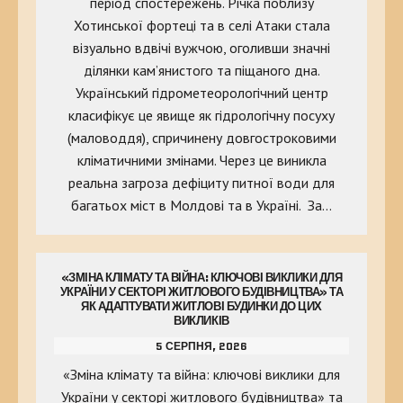
період спостережень. Річка поблизу
Хотинської фортеці та в селі Атаки стала
візуально вдвічі вужчою, оголивши значні
ділянки кам’янистого та піщаного дна.
Український гідрометеорологічний центр
класифікує це явище як гідрологічну посуху
(маловоддя), спричинену довгостроковими
кліматичними змінами. Через це виникла
реальна загроза дефіциту питної води для
багатьох міст в Молдові та в Україні. За…
«ЗМІНА КЛІМАТУ ТА ВІЙНА: КЛЮЧОВІ ВИКЛИКИ ДЛЯ
УКРАЇНИ У СЕКТОРІ ЖИТЛОВОГО БУДІВНИЦТВА» ТА
ЯК АДАПТУВАТИ ЖИТЛОВІ БУДИНКИ ДО ЦИХ
ВИКЛИКІВ
5 СЕРПНЯ, 2026
«Зміна клімату та війна: ключові виклики для
України у секторі житлового будівництва» та