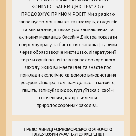
КОНКУРС “БАРВИ ДНІСТРА” 2026
ПРОДОВЖУЄ ПРИЙОМ РОБІТ Ми з радістю
запрошуємо дошкільнят та школярів, студентів
та викладачів, а також усіх зацікавлених та
активних мешканців басейну Дністра показати
природну красу та багатство ландшафту річки
через образотворче мистецтво, літературний
твір чи оригінальну ідею природоохоронного
заходу. Якщо ви маєте ідеї та знаєте про
приклади екологічно свідомого використання
ресурсів Дністра, тоді вам до нас – малюйте,
пишіть, записуйте відео, гуртуйтеся зі своїм
оточенням для проведення
природоохоронних заходів!…
ПРЕДСТАВНИЦІ ЧОРНОМОРСЬКОГО ЖІНОЧОГО
КЛУБУ ВЗЯЛИ УЧАСТЬ У КОНФЕРЕНЦІЇ