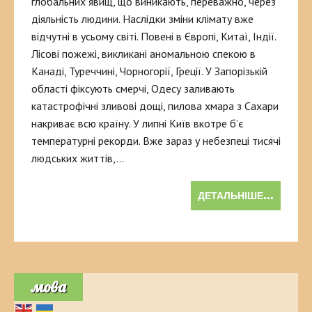
глобальних явищ, що виникають, переважно, через
діяльність людини. Наслідки зміни клімату вже
відчутні в усьому світі. Повені в Європі, Китаї, Індії.
Лісові пожежі, викликані аномальною спекою в
Канаді, Туреччині, Чорногорії, Греції. У Запорізькій
області фіксують смерчі, Одесу заливають
катастрофічні зливові дощі, пилова хмара з Сахари
накриває всю країну. У липні Київ вкотре б’є
температурні рекорди. Вже зараз у небезпеці тисячі
людських життів,…
ДЕТАЛЬНІШЕ...
мова