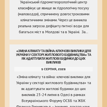
Український гідрометеорологічний центр
класифікує це явище як гідрологічну посуху
(маловоддя), спричинену довгостроковими
кліматичними змінами. Через це виникла
реальна загроза дефіциту питної води для
багатьох міст в Молдові та в Україні. За…
«ЗМІНА КЛІМАТУ ТА ВІЙНА: КЛЮЧОВІ ВИКЛИКИ ДЛЯ
УКРАЇНИ У СЕКТОРІ ЖИТЛОВОГО БУДІВНИЦТВА» ТА
ЯК АДАПТУВАТИ ЖИТЛОВІ БУДИНКИ ДО ЦИХ
ВИКЛИКІВ
5 СЕРПНЯ, 2026
«Зміна клімату та війна: ключові виклики для
України у секторі житлового будівництва» та
як адаптувати житлові будинки до цих
викликів 23-24 липня в Одесі в рамках
Всеукраїнського Форуму ОСББ та ЖБК
Француа Грюневальд – інженер, доктор наук,