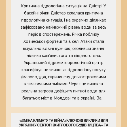
Критична гідрологічна ситуація на Дністрі У
басейні річки Дністер склалася критична
гідрологічна ситуація, і на окремих ділянках
зафіксовано найнижчий рівень води за весь
період спостережень. Річка поблизу
Хотинської фортеці та в селі Атаки стала
візуально вдвічі вужчою, оголивши значні
ділянки кам’янистого та піщаного дна.
Український гідрометеорологічний центр
класифікує це явище як гідрологічну посуху
(маловоддя), спричинену довгостроковими
кліматичними змінами. Через це виникла
реальна загроза дефіциту питної води для
багатьох міст в Молдові та в Україні. За…
«ЗМІНА КЛІМАТУ ТА ВІЙНА: КЛЮЧОВІ ВИКЛИКИ ДЛЯ
УКРАЇНИ У СЕКТОРІ ЖИТЛОВОГО БУДІВНИЦТВА» ТА