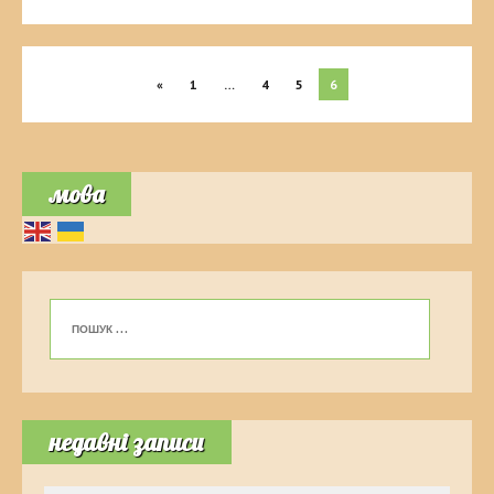
«
1
…
4
5
6
мова
недавні записи