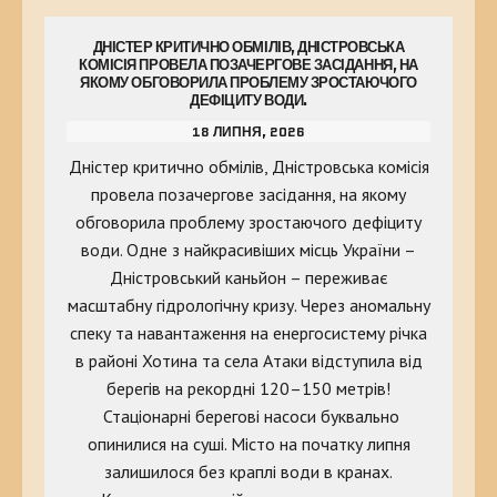
ДНІСТЕР КРИТИЧНО ОБМІЛІВ, ДНІСТРОВСЬКА
КОМІСІЯ ПРОВЕЛА ПОЗАЧЕРГОВЕ ЗАСІДАННЯ, НА
ЯКОМУ ОБГОВОРИЛА ПРОБЛЕМУ ЗРОСТАЮЧОГО
ДЕФІЦИТУ ВОДИ.
18 ЛИПНЯ, 2026
Дністер критично обмілів, Дністровська комісія
провела позачергове засідання, на якому
обговорила проблему зростаючого дефіциту
води. Одне з найкрасивіших місць України –
Дністровський каньйон – переживає
масштабну гідрологічну кризу. Через аномальну
спеку та навантаження на енергосистему річка
в районі Хотина та села Атаки відступила від
берегів на рекордні 120–150 метрів!
Стаціонарні берегові насоси буквально
опинилися на суші. Місто на початку липня
залишилося без краплі води в кранах.