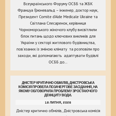
Всеукраїнського Форуму ОСББ та ЖБК
Француа Грюневальд – інженер, доктор наук,
Президент Comite d’Aide Medicale Ukraine та
Світлана Слесаренок, керівниця
Чорноморського жіночого клубу висвітлили
блок питань щодо ключових викликів для
України у секторі житлового будівництва,
пов’язаних із зміною клімату та розповіли про
заходи, які допомагають адаптувати будівлі
ОСББ до…
ДНІСТЕР КРИТИЧНО ОБМІЛІВ, ДНІСТРОВСЬКА
КОМІСІЯ ПРОВЕЛА ПОЗАЧЕРГОВЕ ЗАСІДАННЯ, НА
ЯКОМУ ОБГОВОРИЛА ПРОБЛЕМУ ЗРОСТАЮЧОГО
ДЕФІЦИТУ ВОДИ.
18 ЛИПНЯ, 2026
Дністер критично обмілів, Дністровська комісія