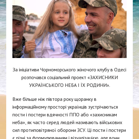
За ініціативи Чорноморського жіночого клубу в Одесі
розпочався соціальний проект «ЗАХИСНИКИ
УКРАЇНСЬКОГО НЕБА І ЇХ РОДИНИ».
Вже більше ніж півтора року щоранку в
інформаційному просторі українців зустрічаються
пости і постери вдячності ППО або «захисникам
неба», як часто серед людей називають військових
сил протиповітряної оборони ЗСУ. Ці пости і постери
є різні за формулюванням і візуалізацією, але вони