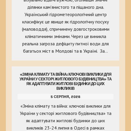
ділянки кам’янистого та піщаного дна.
Український гідрометеорологічний центр
класифікує це явище як гідрологічну посуху
(маловоддя), спричинену довгостроковими
кліматичними змінами. Через це виникла
реальна загроза дефіциту питної води для
багатьох міст в Молдові та в Україні. За…
«ЗМІНА КЛІМАТУ ТА ВІЙНА: КЛЮЧОВІ ВИКЛИКИ ДЛЯ
УКРАЇНИ У СЕКТОРІ ЖИТЛОВОГО БУДІВНИЦТВА» ТА
ЯК АДАПТУВАТИ ЖИТЛОВІ БУДИНКИ ДО ЦИХ
ВИКЛИКІВ
5 СЕРПНЯ, 2026
«Зміна клімату та війна: ключові виклики для
України у секторі житлового будівництва» та
як адаптувати житлові будинки до цих
викликів 23-24 липня в Одесі в рамках