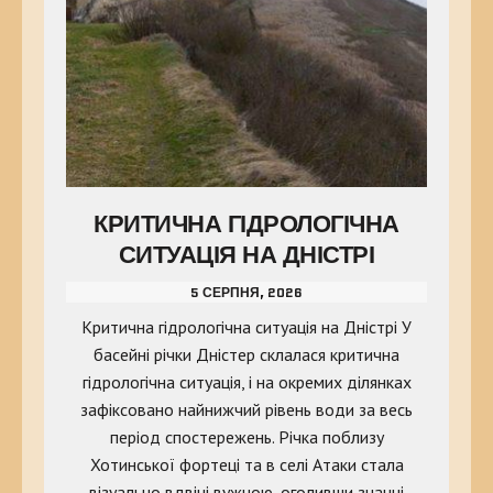
КРИТИЧНА ГІДРОЛОГІЧНА
СИТУАЦІЯ НА ДНІСТРІ
5 СЕРПНЯ, 2026
Критична гідрологічна ситуація на Дністрі У
басейні річки Дністер склалася критична
гідрологічна ситуація, і на окремих ділянках
зафіксовано найнижчий рівень води за весь
період спостережень. Річка поблизу
Хотинської фортеці та в селі Атаки стала
візуально вдвічі вужчою, оголивши значні