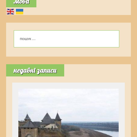
мова
недавні записи