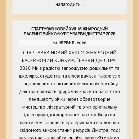
налагодити…
СТАРТУВАВ НОВИЙ XVIII МІЖНАРОДНИЙ
БАСЕЙНОВИЙ КОНКУРС “БАРВИ ДНІСТРА” 2026
24 ЧЕРВНЯ, 2026
СТАРТУВАВ НОВИЙ XVIII МІЖНАРОДНИЙ
БАСЕЙНОВИЙ КОНКУРС “БАРВИ ДНІСТРА”
2026 Ми з радістю запрошуємо дошкільнят та
школярів, студентів та викладачів, а також усіх
зацікавлених та активних мешканців басейну
Дністра показати природну красу та багатство
ландшафту річки через образотворче
мистецтво, літературний твір чи оригінальну
ідею природоохоронного заходу. Якщо ви
маєте ідеї та знаєте про приклади екологічно
свідомого використання ресурсів Дністра, тоді
вам до нас – малюйте, пишіть, записуйте відео,