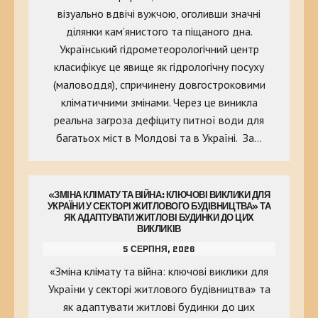
візуально вдвічі вужчою, оголивши значні
ділянки кам’янистого та піщаного дна.
Український гідрометеорологічний центр
класифікує це явище як гідрологічну посуху
(маловоддя), спричинену довгостроковими
кліматичними змінами. Через це виникла
реальна загроза дефіциту питної води для
багатьох міст в Молдові та в Україні. За…
«ЗМІНА КЛІМАТУ ТА ВІЙНА: КЛЮЧОВІ ВИКЛИКИ ДЛЯ
УКРАЇНИ У СЕКТОРІ ЖИТЛОВОГО БУДІВНИЦТВА» ТА
ЯК АДАПТУВАТИ ЖИТЛОВІ БУДИНКИ ДО ЦИХ
ВИКЛИКІВ
5 СЕРПНЯ, 2026
«Зміна клімату та війна: ключові виклики для
України у секторі житлового будівництва» та
як адаптувати житлові будинки до цих