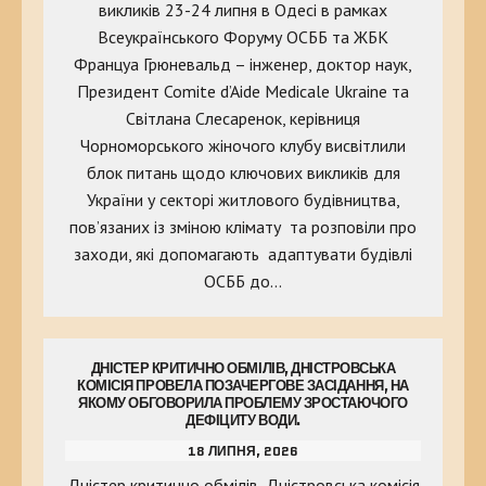
викликів 23-24 липня в Одесі в рамках
Всеукраїнського Форуму ОСББ та ЖБК
Француа Грюневальд – інженер, доктор наук,
Президент Comite d’Aide Medicale Ukraine та
Світлана Слесаренок, керівниця
Чорноморського жіночого клубу висвітлили
блок питань щодо ключових викликів для
України у секторі житлового будівництва,
пов’язаних із зміною клімату та розповіли про
заходи, які допомагають адаптувати будівлі
ОСББ до…
ДНІСТЕР КРИТИЧНО ОБМІЛІВ, ДНІСТРОВСЬКА
КОМІСІЯ ПРОВЕЛА ПОЗАЧЕРГОВЕ ЗАСІДАННЯ, НА
ЯКОМУ ОБГОВОРИЛА ПРОБЛЕМУ ЗРОСТАЮЧОГО
ДЕФІЦИТУ ВОДИ.
18 ЛИПНЯ, 2026
Дністер критично обмілів, Дністровська комісія