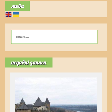
мова
недавні записи