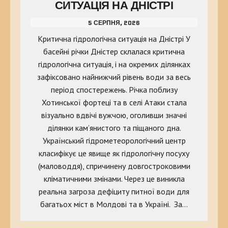
СИТУАЦІЯ НА ДНІСТРІ
5 СЕРПНЯ, 2026
Критична гідрологічна ситуація на Дністрі У
басейні річки Дністер склалася критична
гідрологічна ситуація, і на окремих ділянках
зафіксовано найнижчий рівень води за весь
період спостережень. Річка поблизу
Хотинської фортеці та в селі Атаки стала
візуально вдвічі вужчою, оголивши значні
ділянки кам’янистого та піщаного дна.
Український гідрометеорологічний центр
класифікує це явище як гідрологічну посуху
(маловоддя), спричинену довгостроковими
кліматичними змінами. Через це виникла
реальна загроза дефіциту питної води для
багатьох міст в Молдові та в Україні. За…