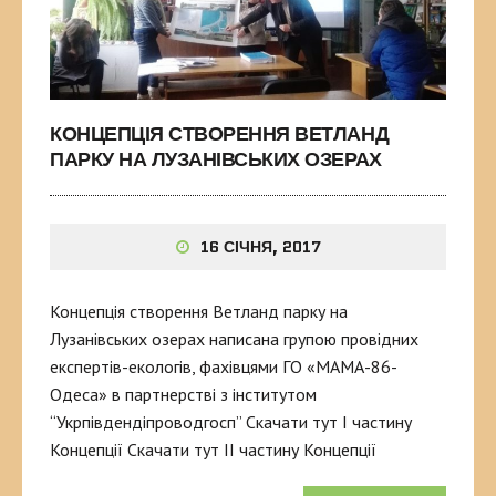
КОНЦЕПЦІЯ СТВОРЕННЯ ВЕТЛАНД
ПАРКУ НА ЛУЗАНІВСЬКИХ ОЗЕРАХ
16 СІЧНЯ, 2017
Концепція створення Ветланд парку на
Лузанівських озерах написана групою провідних
експертів-екологів, фахівцями ГО «МАМА-86-
Одеса» в партнерстві з інститутом
“Укрпівдендіпроводгосп” Скачати тут І частину
Концепції Скачати тут ІІ частину Концепції