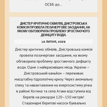
ОСББ до…
ДНІСТЕР КРИТИЧНО ОБМІЛІВ, ДНІСТРОВСЬКА
КОМІСІЯ ПРОВЕЛА ПОЗАЧЕРГОВЕ ЗАСІДАННЯ, НА
ЯКОМУ ОБГОВОРИЛА ПРОБЛЕМУ ЗРОСТАЮЧОГО
ДЕФІЦИТУ ВОДИ.
18 ЛИПНЯ, 2026
Дністер критично обмілів, Дністровська комісія
провела позачергове засідання, на якому
обговорила проблему зростаючого дефіциту
води. Одне з найкрасивіших місць України –
Дністровський каньйон – переживає
масштабну гідрологічну кризу. Через аномальну
спеку та навантаження на енергосистему річка
в районі Хотина та села Атаки відступила від
берегів на рекордні 120–150 метрів!
Стаціонарні берегові насоси буквально