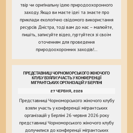
твір чи оригінальну ідею природоохоронного
заходу. Якщо ви маєте ідеї та знаєте про
приклади екологічно свідомого використання
ресурсів Дністра, тоді вам до нас – малюйте,
пишіть, записуйте відео, гуртуйтеся зі своїм
оточенням для проведення
природоохоронних заходів!…
ПРЕДСТАВНИЦІ ЧОРНОМОРСЬКОГО ЖІНОЧОГО
КЛУБУ ВЗЯЛИ УЧАСТЬ У КОНФЕРЕНЦІЇ
МІГРАНТСЬКИХ ОРГАНІЗАЦІЙ У БЕРЛІНІ
27 ЧЕРВНЯ, 2026
Представниці Чорноморського жіночого клубу
взяли участь у конференції мігрантських
організацій у Берліні 26 червня 2026 року
представниці Чорноморського жіночого клубу
долучилися до конференції мігрантських