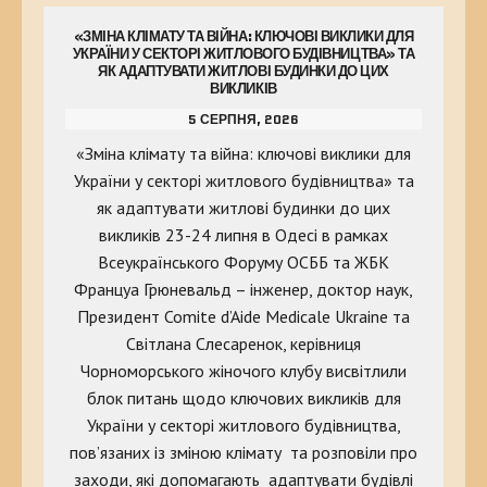
«ЗМІНА КЛІМАТУ ТА ВІЙНА: КЛЮЧОВІ ВИКЛИКИ ДЛЯ
УКРАЇНИ У СЕКТОРІ ЖИТЛОВОГО БУДІВНИЦТВА» ТА
ЯК АДАПТУВАТИ ЖИТЛОВІ БУДИНКИ ДО ЦИХ
ВИКЛИКІВ
5 СЕРПНЯ, 2026
«Зміна клімату та війна: ключові виклики для
України у секторі житлового будівництва» та
як адаптувати житлові будинки до цих
викликів 23-24 липня в Одесі в рамках
Всеукраїнського Форуму ОСББ та ЖБК
Француа Грюневальд – інженер, доктор наук,
Президент Comite d’Aide Medicale Ukraine та
Світлана Слесаренок, керівниця
Чорноморського жіночого клубу висвітлили
блок питань щодо ключових викликів для
України у секторі житлового будівництва,
пов’язаних із зміною клімату та розповіли про
заходи, які допомагають адаптувати будівлі