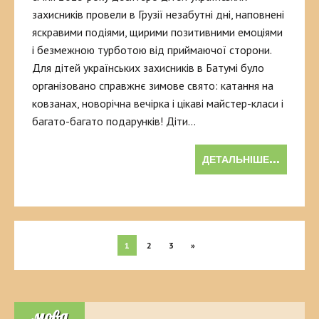
захисників провели в Грузії незабутні дні, наповнені
яскравими подіями, щирими позитивними емоціями
і безмежною турботою від приймаючої сторони.
Для дітей українських захисників в Батумі було
організовано справжнє зимове свято: катання на
ковзанах, новорічна вечірка і цікаві майстер-класи і
багато-багато подарунків! Діти…
ДЕТАЛЬНІШЕ...
1
2
3
»
мова