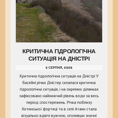
КРИТИЧНА ГІДРОЛОГІЧНА
СИТУАЦІЯ НА ДНІСТРІ
5 СЕРПНЯ, 2026
Критична гідрологічна ситуація на Дністрі У
басейні річки Дністер склалася критична
гідрологічна ситуація, і на окремих ділянках
зафіксовано найнижчий рівень води за весь
період спостережень. Річка поблизу
Хотинської фортеці та в селі Атаки стала
візуально вдвічі вужчою, оголивши значні