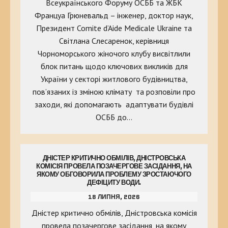
Всеукраїнського Форуму ОСББ та ЖБК
Француа Грюневальд – інженер, доктор наук,
Президент Comite d’Aide Medicale Ukraine та
Світлана Слесаренок, керівниця
Чорноморського жіночого клубу висвітлили
блок питань щодо ключових викликів для
України у секторі житлового будівництва,
пов’язаних із зміною клімату та розповіли про
заходи, які допомагають адаптувати будівлі
ОСББ до…
ДНІСТЕР КРИТИЧНО ОБМІЛІВ, ДНІСТРОВСЬКА
КОМІСІЯ ПРОВЕЛА ПОЗАЧЕРГОВЕ ЗАСІДАННЯ, НА
ЯКОМУ ОБГОВОРИЛА ПРОБЛЕМУ ЗРОСТАЮЧОГО
ДЕФІЦИТУ ВОДИ.
18 ЛИПНЯ, 2026
Дністер критично обмілів, Дністровська комісія
провела позачергове засідання, на якому