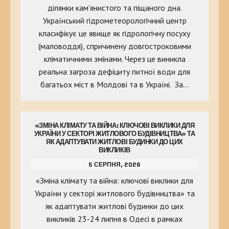
ділянки кам’янистого та піщаного дна.
Український гідрометеорологічний центр
класифікує це явище як гідрологічну посуху
(маловоддя), спричинену довгостроковими
кліматичними змінами. Через це виникла
реальна загроза дефіциту питної води для
багатьох міст в Молдові та в Україні. За…
«ЗМІНА КЛІМАТУ ТА ВІЙНА: КЛЮЧОВІ ВИКЛИКИ ДЛЯ
УКРАЇНИ У СЕКТОРІ ЖИТЛОВОГО БУДІВНИЦТВА» ТА
ЯК АДАПТУВАТИ ЖИТЛОВІ БУДИНКИ ДО ЦИХ
ВИКЛИКІВ
5 СЕРПНЯ, 2026
«Зміна клімату та війна: ключові виклики для
України у секторі житлового будівництва» та
як адаптувати житлові будинки до цих
викликів 23-24 липня в Одесі в рамках