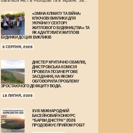
багатьох міст в Молдові та в Україні. За…
«ЗМІНА КЛІМАТУ ТА ВІЙНА:
КЛЮЧОВІ ВИКЛИКИ ДЛЯ
УКРАЇНИ У СЕКТОРІ
ЖИТЛОВОГО БУДІВНИЦТВА» ТА
ЯК АДАПТУВАТИ ЖИТЛОВІ
БУДИНКИ ДО ЦИХ ВИКЛИКІВ
5 СЕРПНЯ, 2026
ДНІСТЕР КРИТИЧНО ОБМІЛІВ,
ДНІСТРОВСЬКА КОМІСІЯ
ПРОВЕЛА ПОЗАЧЕРГОВЕ
ЗАСІДАННЯ, НА ЯКОМУ
ОБГОВОРИЛА ПРОБЛЕМУ
ЗРОСТАЮЧОГО ДЕФІЦИТУ ВОДИ.
18 ЛИПНЯ, 2026
XVIII МІЖНАРОДНИЙ
БАСЕЙНОВИЙ КОНКУРС
“БАРВИ ДНІСТРА” 2026
ПРОДОВЖУЄ ПРИЙОМ РОБІТ