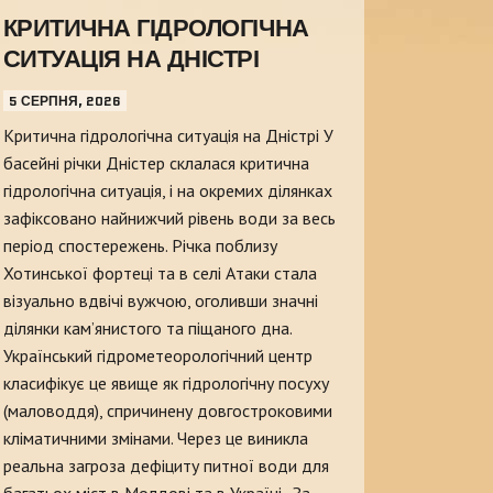
КРИТИЧНА ГІДРОЛОГІЧНА
СИТУАЦІЯ НА ДНІСТРІ
5 СЕРПНЯ, 2026
Критична гідрологічна ситуація на Дністрі У
басейні річки Дністер склалася критична
гідрологічна ситуація, і на окремих ділянках
зафіксовано найнижчий рівень води за весь
період спостережень. Річка поблизу
Хотинської фортеці та в селі Атаки стала
візуально вдвічі вужчою, оголивши значні
ділянки кам’янистого та піщаного дна.
Український гідрометеорологічний центр
класифікує це явище як гідрологічну посуху
(маловоддя), спричинену довгостроковими
кліматичними змінами. Через це виникла
реальна загроза дефіциту питної води для