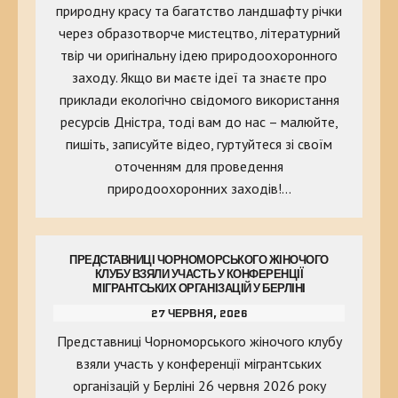
природну красу та багатство ландшафту річки
через образотворче мистецтво, літературний
твір чи оригінальну ідею природоохоронного
заходу. Якщо ви маєте ідеї та знаєте про
приклади екологічно свідомого використання
ресурсів Дністра, тоді вам до нас – малюйте,
пишіть, записуйте відео, гуртуйтеся зі своїм
оточенням для проведення
природоохоронних заходів!…
ПРЕДСТАВНИЦІ ЧОРНОМОРСЬКОГО ЖІНОЧОГО
КЛУБУ ВЗЯЛИ УЧАСТЬ У КОНФЕРЕНЦІЇ
МІГРАНТСЬКИХ ОРГАНІЗАЦІЙ У БЕРЛІНІ
27 ЧЕРВНЯ, 2026
Представниці Чорноморського жіночого клубу
взяли участь у конференції мігрантських
організацій у Берліні 26 червня 2026 року