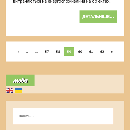
витрачаються на енергоспоживання на об’єктах…
ДЕТАЛЬНІШЕ...
«
1
…
57
58
59
60
61
62
»
мова