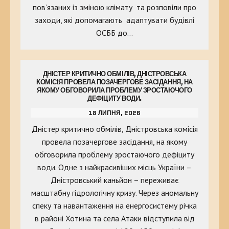
пов’язаних із зміною клімату та розповіли про
заходи, які допомагають адаптувати будівлі
ОСББ до…
ДНІСТЕР КРИТИЧНО ОБМІЛІВ, ДНІСТРОВСЬКА
КОМІСІЯ ПРОВЕЛА ПОЗАЧЕРГОВЕ ЗАСІДАННЯ, НА
ЯКОМУ ОБГОВОРИЛА ПРОБЛЕМУ ЗРОСТАЮЧОГО
ДЕФІЦИТУ ВОДИ.
18 ЛИПНЯ, 2026
Дністер критично обмілів, Дністровська комісія
провела позачергове засідання, на якому
обговорила проблему зростаючого дефіциту
води. Одне з найкрасивіших місць України –
Дністровський каньйон – переживає
масштабну гідрологічну кризу. Через аномальну
спеку та навантаження на енергосистему річка
в районі Хотина та села Атаки відступила від