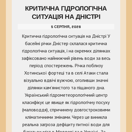
КРИТИЧНА ГІДРОЛОГІЧНА
СИТУАЦІЯ НА ДНІСТРІ
5 СЕРПНЯ, 2026
Критична гідрологічна ситуація на Дністрі У
басейні річки Дністер склалася критична
гідрологічна ситуація, і на окремих ділянках
зафіксовано найнижчий рівень води за весь
період спостережень. Річка поблизу
Хотинської фортеці та в селі Атаки стала
візуально вдвічі вужчою, оголивши значні
ділянки кам’янистого та піщаного дна.
Український гідрометеорологічний центр
класифікує це явище як гідрологічну посуху
(маловоддя), спричинену довгостроковими
кліматичними змінами. Через це виникла
реальна загроза дефіциту питної води для
багатьох міст в Молдові та в Україні. За…