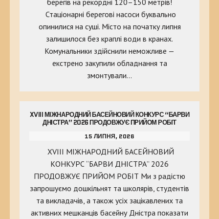
берегів на рекордні 120–150 метрів!
Стаціонарні берегові насоси буквально
опинилися на суші. Місто на початку липня
залишилося без краплі води в кранах.
Комунальники здійснили неможливе —
екстрено закупили обладнання та
змонтували…
XVIII МІЖНАРОДНИЙ БАСЕЙНОВИЙ КОНКУРС “БАРВИ
ДНІСТРА” 2026 ПРОДОВЖУЄ ПРИЙОМ РОБІТ
15 ЛИПНЯ, 2026
XVIII МІЖНАРОДНИЙ БАСЕЙНОВИЙ
КОНКУРС “БАРВИ ДНІСТРА” 2026
ПРОДОВЖУЄ ПРИЙОМ РОБІТ Ми з радістю
запрошуємо дошкільнят та школярів, студентів
та викладачів, а також усіх зацікавлених та
активних мешканців басейну Дністра показати