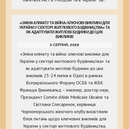
«ЗМІНА КЛІМАТУ ТА ВІЙНА: КЛЮЧОВІ ВИКЛИКИ ДЛЯ
УКРАЇНИ У СЕКТОРІ ЖИТЛОВОГО БУДІВНИЦТВА» ТА
ЯК АДАПТУВАТИ ЖИТЛОВІ БУДИНКИ ДО ЦИХ
ВИКЛИКІВ
5 СЕРПНЯ, 2026
«Зміна клімату та війна: ключові виклики для
України у секторі житлового будівництва» та
як адаптувати житлові будинки до цих
викликів 23-24 липня в Одесі в рамках
Всеукраїнського Форуму ОСББ та ЖБК
Француа Грюневальд – інженер, доктор наук,
Президент Comite d’Aide Medicale Ukraine та
Світлана Слесаренок, керівниця
Чорноморського жіночого клубу висвітлили
блок питань щодо ключових викликів для
України у секторі житлового будівництва,